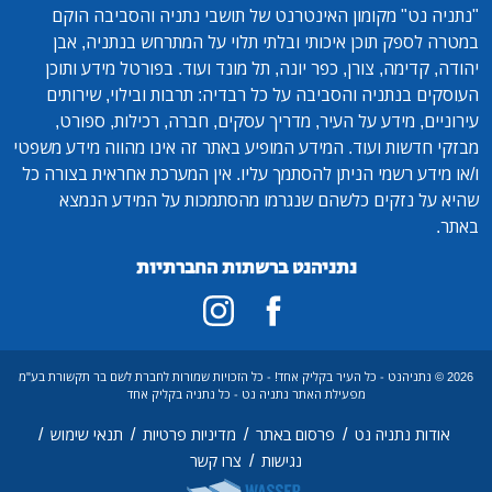
"נתניה נט"
מקומון האינטרנט של תושבי נתניה והסביבה הוקם
במטרה לספק תוכן איכותי ובלתי תלוי על המתרחש בנתניה, אבן
יהודה, קדימה, צורן, כפר יונה, תל מונד ועוד. בפורטל מידע ותוכן
העוסקים בנתניה והסביבה על כל רבדיה: תרבות ובילוי, שירותים
עירוניים, מידע על העיר, מדריך עסקים, חברה, רכילות, ספורט,
מבזקי חדשות ועוד. המידע המופיע באתר זה אינו מהווה מידע משפטי
ו/או מידע רשמי הניתן להסתמך עליו. אין המערכת אחראית בצורה כל
שהיא על נזקים כלשהם שנגרמו מהסתמכות על המידע הנמצא
באתר.
נתניהנט ברשתות החברתיות
2026 © נתניהנט - כל העיר בקליק אחד! - כל הזכויות שמורות לחברת לשם בר תקשורת בע"מ
מפעילת האתר נתניה נט - כל נתניה בקליק אחד
/
/
/
/
אודות נתניה נט
פרסום באתר
מדיניות פרטיות
תנאי שימוש
/
נגישות
צרו קשר