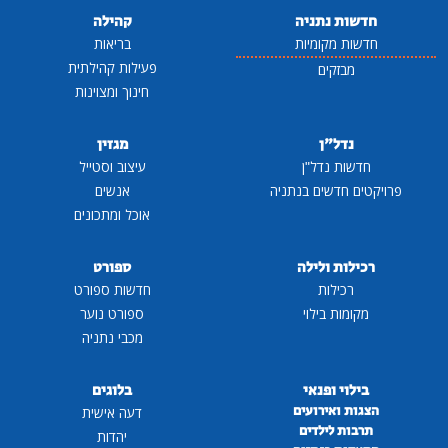
חדשות נתניה
קהילה
חדשות מקומיות
בריאות
פעילות קהילתית
מבזקים
חינוך ומצוינות
נדל"ן
מגזין
חדשות נדל"ן
עיצוב וסטייל
פרויקטים חדשים בנתניה
אנשים
אוכל ומתכונים
רכילות ולילה
ספורט
רכילות
חדשות ספורט
מקומות בילוי
ספורט נוער
מכבי נתניה
בילוי ופנאי
בלוגים
הצגות ואירועים
דעה אישית
תרבות לילדים
יהדות