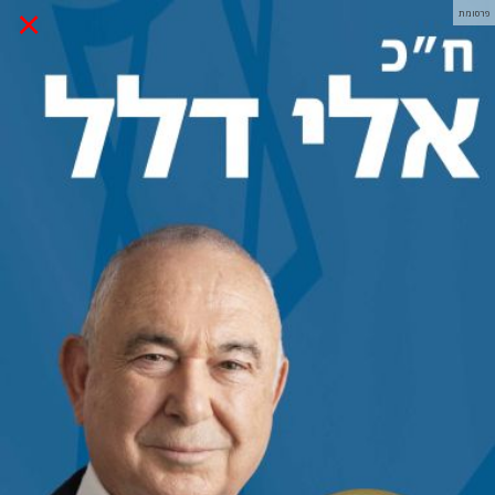
×
פרסומת