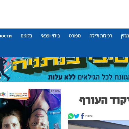
מגזין
רכילות ולילה
ספורט
בילוי ופנאי
בלוגים
вости
פרסומת
קוד העורף
שיתוף