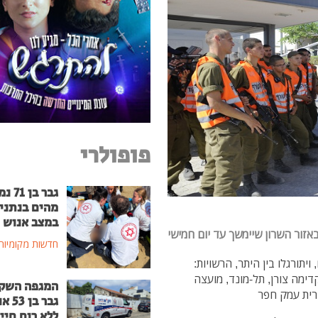
פופולרי
גבר בן
מהים בנתני
במצב אנוש
אזור השרון שיימשך עד יום חמישי
חדשות מקומיות
יתורגלו בין היתר, הרשויות:
קדימה צורן, תל-מונד, מועצה
המגפה השק
ורית עמק חפר
גבר בן
ללא רוח חיי