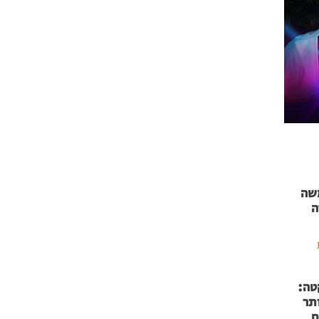
 71 נמשה
ה
טה:
 53 אותר
ם