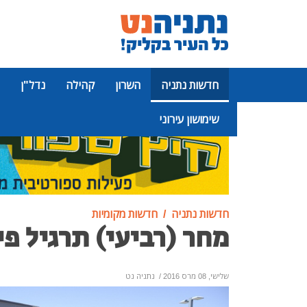
חדשות נתניה
השרון
קהילה
נדל"ן
שימושון עירוני
פרסומת
חדשות נתניה
חדשות מקומיות
מחר (רביעי) תרגיל פי
שלישי, 08 מרס 2016
/
נתניה נט