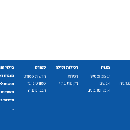
מגזין
רכילות ולילה
ספורט
בילוי ופ
הצגות וא
עיצוב וסטייל
רכילות
חדשות ספורט
נתניה
אנשים
מקומות בילוי
ספורט נוער
תרבות לי
אוכל ומתכונים
מכבי נתניה
מסעדות ב
תיירות ב
...