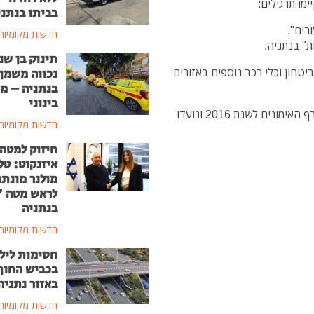
ימו תרגילים:
בביתו בנתני
חדשות מקומיות
תינוק בן שנ
טחון וכלי רכב נוספים באזורים
נכווה משמן
בנתניה – מ
בינוני
דובר צה"ל מדגיש כי התרגילים תוכננו מראש כחלק מגרף האימונים לשנת 2016 ונועדו
חדשות מקומיות
חיזוק למטה
איזנקוט: טל
מולנר מונת
לראש מטה 
בנתניה
חדשות מקומיות
חסימות ליל
בכביש החוף
באזור נתניה
חדשות מקומיות