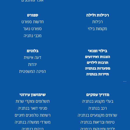
רכילות ולילה
ספורט
רכילות
חדשות ספורט
מקומות בילוי
ספורט נוער
מכבי נתניה
בילוי ופנאי
בלוגים
הצגות ואירועים
דעה אישית
תרבות לילדים
יהדות
מסעדות בנתניה
הפינה המשפטית
תיירות בנתניה
...
מדריך עסקים
שימושון עירוני
בעלי מקצוע בנתניה
תשלומים ומוקדי שרות
רכב בנתניה
סניפי דואר בנתניה
שרותים מקצועיים בנתניה
רשימת טלפונים חיוניים
טיפוח ובריאות בנתניה
משרדי ממשלה בנתניה
ילדים ותינוקות בנתניה
בנקים בנתניה