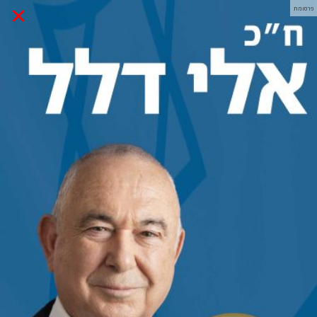
×
פרסומת