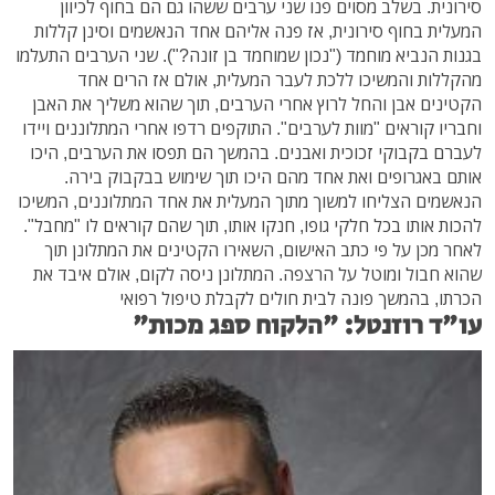
סירונית. בשלב מסוים פנו שני ערבים ששהו גם הם בחוף לכיוון
המעלית בחוף סירונית, אז פנה אליהם אחד הנאשמים וסינן קללות
בגנות הנביא מוחמד ("נכון שמוחמד בן זונה?"). שני הערבים התעלמו
מהקללות והמשיכו ללכת לעבר המעלית, אולם אז הרים אחד
הקטינים אבן והחל לרוץ אחרי הערבים, תוך שהוא משליך את האבן
וחבריו קוראים "מוות לערבים". התוקפים רדפו אחרי המתלוננים ויידו
לעברם בקבוקי זכוכית ואבנים. בהמשך הם תפסו את הערבים, היכו
אותם באגרופים ואת אחד מהם היכו תוך שימוש בבקבוק בירה.
הנאשמים הצליחו למשוך מתוך המעלית את אחד המתלוננים, המשיכו
להכות אותו בכל חלקי גופו, חנקו אותו, תוך שהם קוראים לו "מחבל".
לאחר מכן על פי כתב האישום, השאירו הקטינים את המתלונן תוך
שהוא חבול ומוטל על הרצפה. המתלונן ניסה לקום, אולם איבד את
הכרתו, בהמשך פונה לבית חולים לקבלת טיפול רפואי
עו"ד רוזנטל: "הלקוח ספג מכות"