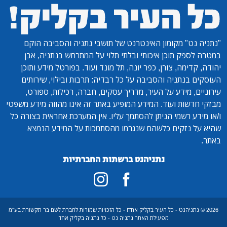
"נתניה נט"
מקומון האינטרנט של תושבי נתניה והסביבה הוקם
במטרה לספק תוכן איכותי ובלתי תלוי על המתרחש בנתניה, אבן
יהודה, קדימה, צורן, כפר יונה, תל מונד ועוד. בפורטל מידע ותוכן
העוסקים בנתניה והסביבה על כל רבדיה: תרבות ובילוי, שירותים
עירוניים, מידע על העיר, מדריך עסקים, חברה, רכילות, ספורט,
מבזקי חדשות ועוד. המידע המופיע באתר זה אינו מהווה מידע משפטי
ו/או מידע רשמי הניתן להסתמך עליו. אין המערכת אחראית בצורה כל
שהיא על נזקים כלשהם שנגרמו מהסתמכות על המידע הנמצא
באתר.
נתניהנט ברשתות החברתיות
2026 © נתניהנט - כל העיר בקליק אחד! - כל הזכויות שמורות לחברת לשם בר תקשורת בע"מ
מפעילת האתר נתניה נט - כל נתניה בקליק אחד