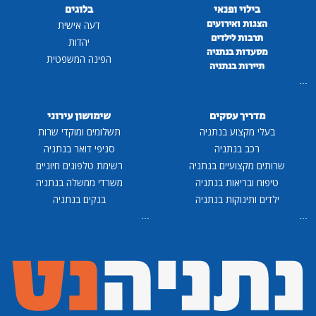
בילוי ופנאי
בלוגים
הצגות ואירועים
דעה אישית
תרבות לילדים
יהדות
מסעדות בנתניה
הפינה המשפטית
תיירות בנתניה
...
מדריך עסקים
שימושון עירוני
בעלי מקצוע בנתניה
תשלומים ומוקדי שרות
רכב בנתניה
סניפי דואר בנתניה
שרותים מקצועיים בנתניה
רשימת טלפונים חיוניים
טיפוח ובריאות בנתניה
משרדי ממשלה בנתניה
ילדים ותינוקות בנתניה
בנקים בנתניה
...
...