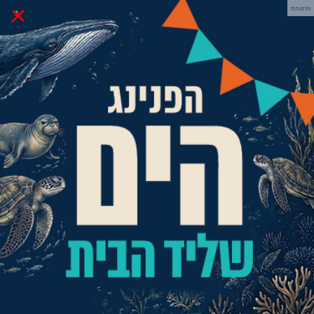
×
פרסומת