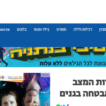
מגזין
רכילות ולילה
ספורט
בילוי ופנאי
בלוגים
вости
פרסומת
ות המצב
בטחה בגנים