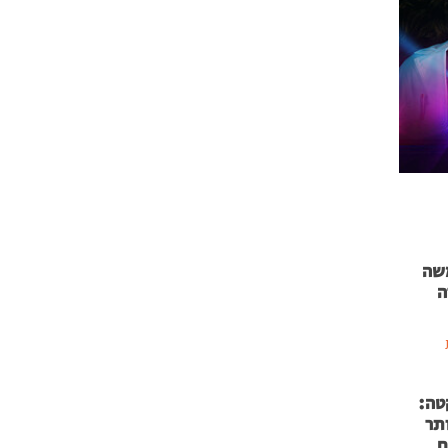
 71 נמשה
ה
טה:
 53 אותר
ם