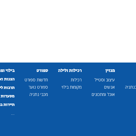
מגזין
רכילות ולילה
ספורט
בילוי ופ
הצגות וא
עיצוב וסטייל
רכילות
חדשות ספורט
נתניה
אנשים
מקומות בילוי
ספורט נוער
תרבות לי
אוכל ומתכונים
מכבי נתניה
מסעדות ב
תיירות ב
...