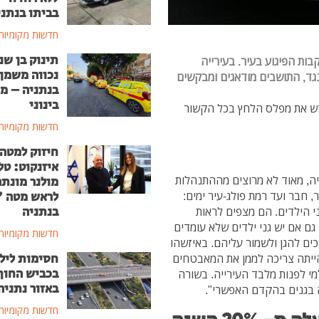
בביתו בנתני
חדשות מקומיות
תינוק בן שנ
ות הפיגוע בעיר. בעירייה
נכווה משמן
ד, התושבים מודאגים ומבקשים
בנתניה – מ
בינוני
דש את מפלס הלחץ בכל הקשור
חדשות מקומיות
חיזוק למטה
איזנקוט: טל
יה, מאוד לא מרוצים מההתנהלות
מולנר מונת
לראש מטה 
, חבר ועד רמת פולג-עיר ימים:
בנתניה
 הילדים. הם מצפים לראות
גם אם יש גני ילדים שלא עומדים
חדשות מקומיות
כים להגן ולשמור עליהם. באיזשהו
חסימות ליל
ייתה צריכה לממן את המאבטחים
בכביש החוף
מי לפנות מלבד העירייה. בשורה
באזור נתניה
 בגנים בהקדם האפשרי".
חדשות מקומיות