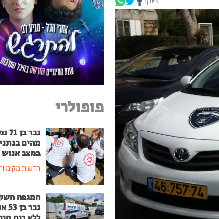
שיתוף
פופולרי
גבר בן
מהים בנתני
במצב אנוש
חדשות מקומיות
המגפה השק
גבר בן
ללא רוח חיי