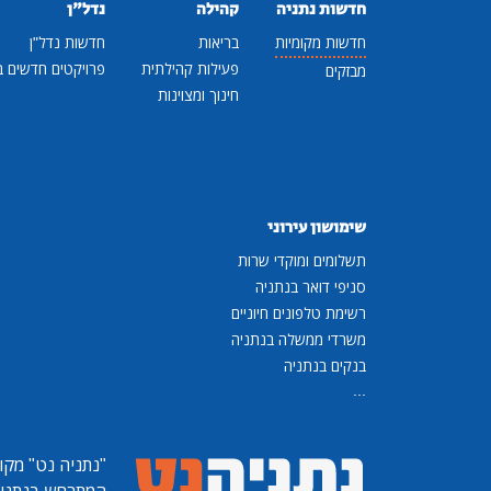
חדשות נתניה
קהילה
נדל"ן
חדשות מקומיות
בריאות
חדשות נדל"ן
פעילות קהילתית
פרויקטים חדשים ב
מבזקים
חינוך ומצוינות
שימושון עירוני
תשלומים ומוקדי שרות
סניפי דואר בנתניה
רשימת טלפונים חיוניים
משרדי ממשלה בנתניה
בנקים בנתניה
...
"נתניה נט"
מקומ
המתרחש בנתניה, 