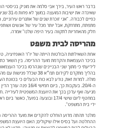
בדבר ראש העיר, בירך אבי סלמה את מוניק בניסטי הו
שאיגדה את 
כפיים לכבודה. "אני זוכרת שנים של אתגרים עירוניים, 
מתפתח, מתחזקת, אבל יותר מכל עיר של אנשים ושותפ
חלק מהאחריות לתקווה בעיר היפה שלנו" אמרה.
מהריסה לבית משפט
אחת השאילתות הבולטות הייתה של יו"ר האופזיציה, טל
בכיכר העצמאות והקדמת מועד ההריסה. בין השאר כתב
בהליך מתקדם לקידום תמ״א 38 שכ
מולה. למרות זאת, נודע לבא כוח הבעלים כי בכוונת הע
ה-20/4. בעקבות כך, ביום ח
מניעה ואף עדכן בכך את היועצת המשפטית לעירייה .
במחטף ליום שישי 17/4 ובוצעה בפועל, כא
ידי בית המשפט".
מולנר תהתה מדוע הוחלט להקדים את מועד ההריסה מיו
ההחלטה ועל בסיס אילו שיקולים; האם היועצת המשפטי
הבעלים לבית המשפט להוצאת צו מניעה; מדוע לא ה