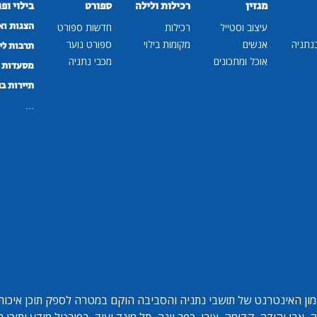
מגזין
רכילות ולילה
ספורט
בילוי ופ
הצגות וא
עיצוב וסטייל
רכילות
חדשות ספורט
נתניה
אנשים
מקומות בילוי
ספורט נוער
תרבות לי
אוכל ומתכונים
מכבי נתניה
מסעדות ב
תיירות ב
...
ון האינטרנט של תושבי נתניה והסביבה הוקם במטרה לספק תוכן איכותי 
אבן יהודה, קדימה, צורן, כפר יונה, תל מונד ועוד. בפורטל מידע ותוכן