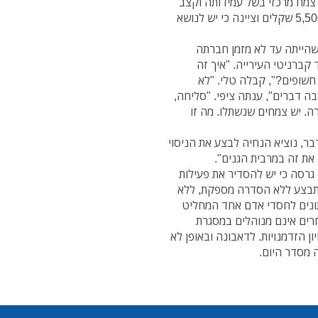
 צמח מרכזי בשל עמידותה וקצב
צמיחתה, ואף תקצבה את הפיילוט בסכום צנוע של כ-5,500 שקלים וציינה כי יש לנושא
הייתה עד לא מזמן חברתה
ברניטי העירייה. "איך זה
שופים?", קבלה טלי. "לא
 דברים", ענתה ציפי. "סליחה,
רה. יש צמחים שנשתלו. מה זו
ר, נוציא הנחיה לבצע את הניסוי
את זה במרבית הגנים".
גרסה כי יש להסדיר את פעילות
מתבצע ללא הסדרה מספקת, ללא
נתונים לחסדי אדם אחד המחליט
חרים אינם מנוהלים במסגרת
ון הזדמנויות. לדאבונה ובאופן לא
 מסדר היום.