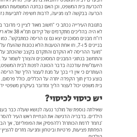
להכרעת בית המשפט, וכן האם נבחנה המשמעות המשפ
הכרעה בבקשה לצו מניעה, לרבות חשיפה לתביעות נזיק
בתגובת העירייה נכתב כי "חשוב מאוד לציין כי מדובר 
לא היה בהליכים
בניינים 5 ו-7, וזו אחת הטענות הלא נכונות שהועל
"מועד ההריסה לא הוקדם והתקדם בקצב שהוכתב על י
והתחשב בנתוני המבנים המסוכנים והצורך לשמור על בי
היועמ"שית עודכנה בדבר הכוונה לפנות לבית המשפט, 
העותרים כי אין די בכך על מנת לעצור הליך של הריסה 
בוצע כדין תוך הקפדה יתרה על הכללים, כולל פרסום, י
בית משפט יכול לעצור הליך ומדובר בעיקרון משפטי ידו
יש כיסוי לכיסוי?
שאילתה נוספת של מולנר נגעה לנושא שעלה כבר בעבר 
הילדים. בדבריה הדגישה את הנחיית ראש העיר להסרת ה
'נחמד לרמת הכותרת' ו'להפסיק את הפופוליזם', אך הב
הפחתת פציעות, פרטיות וביטחון ומניעה מזרים להציץ 
הילדים.