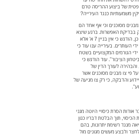
טית של ביצוע ההריסה טרם
ין משמעותיות כנגד העירייה?
במבנים מסוכנים וכי אף אחד הם
 מתקדמים של קידום תמ"א 38 אלא רק בבדיקת האפשרות. ברגע שיצא
דו"ח מבנים מסוכנים יצא גם צו הריסה כמתבקש". כמו כן, הודגש כי אין בניין 7 א' אלא
ו על ידי העותרים. בעירייה ענו עוד כי
די הגורמים המקצועיים בשטח
טחון הציבור". עוד הודגש כי
והבהירה לעורך הדין של
על פי צו מבנים מסוכנים אשר
ידוע והדבקה, כי רק צו מניעה של
ע".
אודות הסרת כיסויי היוטה מגני
כיסוי, תוך הבלטת דבריו כגון
יאה מנגד רשימת יתרונות, בהם
לחצר ולבצע מעשים מגונים מול