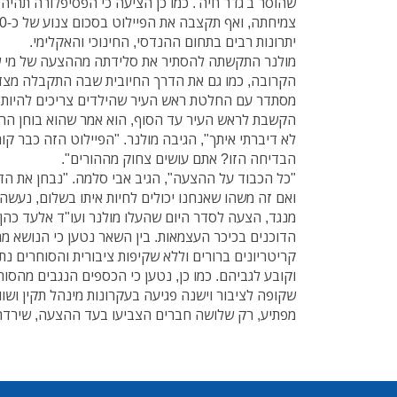
שהוסר ב'גדר חיה'. כמו כן הציעה כי הפסיפלורה תהיה
יתרונות רבים בתחום ההנדסי, החינוכי והאקלימי.
מולנר התקשתה להסתיר את סלידתה מההצעה של מי ש
הקרובה, כמו גם את הדרך החיובית שבה התקבלה מצד ק
מסתדר עם החלטת ראש העיר שהילדים צריכים להיות ח
הקשבת לראש העיר עד הסוף, הוא אמר שהוא בוחן הרבה
לא דיברתי איתך", הגיבה מולנר. "הפיילוט הזה כבר קו
הבדיחה הזו? אתם עושים צחוק מההורים".
"כל הכבוד על ההצעה", הגיב אבי סלמה. "נבחן את הדב
ואם זה משהו שאנחנו יכולים לחיות איתו בשלום, נעשה 
מנגד, הצעה לסדר היום שהעלו מולנר ועו"ד אלעד כהן 
הדוכנים בכיכר העצמאות. בין השאר נטען כי הנושא 
קריטריונים ברורים וללא שקיפות ציבורית והסוחרים 
וקובע לגביהם. כמו כן, נטען כי הכספים הנגבים מהסו
שקופה לציבור וישנה פגיעה בעקרונות מינהל תקין ושווי
מפתיע, רק שלושה חברים הצביעו בעד ההצעה, שירדה