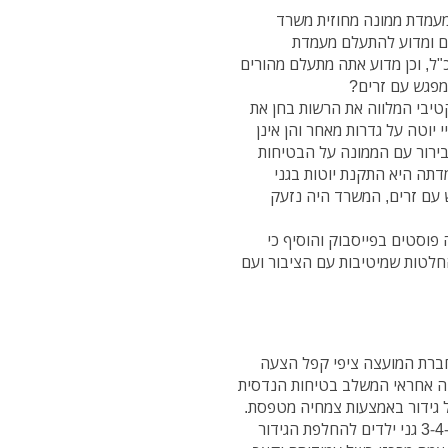
מעמדת ממונה מחוזית משרד
ים ומדוע להתעלם מעמדת
ל, וכן מדוע אתה מתעלם מהורים
מפגש עם זרים?
טיבי המלווה את הרשות בחן את
יוטה על גדרות מאחר והן אינן
מבירור עם הממונה על הבטיחות
תה היא התקנת יוטות בגני
ש עם זרים, המשרד היה נזעק
פוסטים בפייסבוק והוסיף כי
חלטות שמיטיבות עם הציבור ועם
ה חברת המועצה ציפי קפל הצעה
נה אחראי המשלב בטיחות הנדסית
ל גידור באמצעות צמחיה מטפסת.
בעיקרי ההצעה כתבה קפל כי העירייה תבצע פיילוט ב-3-4 גני ילדים להחלפת הגידור