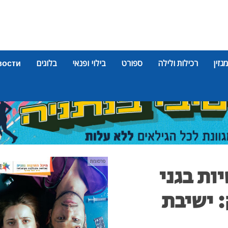
מגזין
רכילות ולילה
ספורט
בילוי ופנאי
בלוגים
вости
פרסומת
יות בגני
: ישיבת