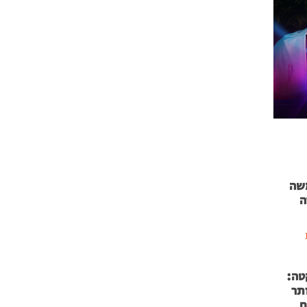
 71 נמשה
ה
טה:
 53 אותר
ם