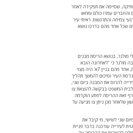
ותיקה, שסיימה את תפקידה לאחר
ישיבות המועצה במשך לא פחות מ-31 שנים והחברים עמדו כולם ומחאו
רגעי צמיחה והתרגשות. ראיתי עיר
ים שכל אחד מהם בדרכו נושא
י מולנר, בנושא הריסת מבנים
ה מולנר כי "לאחרונה הובא
לידיעתי כי מתוך שני הבניינים שנהרסו בכיכר העצמאות, אחד מהם בניין 7א' היה מצוי
לל פגישות עם מהנדסת העיר וסיכום להמשך תהליך
ירייה להרוס את המבנה ביום שני,
מישי 16/4 פנה עורך הדין לבית המשפט בבקשה להוצאת צו
חרף זאת ההריסה לפתע הוקדמה
שר ביום ראשון שלאחר מכן ניתן צו מניעה על
ם שני לשישי, מי קיבל את
ת לעירייה עודכנה בדבר פניית
וחלט להשהות את ההריסה עד