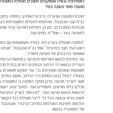
לאופוזיציה ובאילו אספקטים חשובים מטפלת המשטרה
מועצה סופר טעונה בעיר
ישיבת המועצה שנערכה ברביעי האחרון נפתחה בסקי
נצ"מ קובי אבוטבול, שהחמיא לפעילות המשטרתית בעיר
מבחינת המתנדבים. כמו כן, התייחס לאירועי טרור אופציו
לפשיעה בעיר – אמל"ח, סמים ועוד.
"התחנה מטפלת בעניין הזה בצורה משמעותית עם כמות 
ראש העיר מצוי בפרטים", אמר נצ"מ אבוטבול. "אנחנו 
שאפשר בהיבטים של פשיעה חמורה".
עוד התייחס לנושא האלימות והפגיעה בתחושת הביטחון
העירייה בנושא דרי הרחוב והנתינים הזרים בגזרת מרכ
משמעותי שאנחנו משקיעים בו". עוד יושקעו משאבים ע
במטרה לטפל בנגע הסמים ודרי הרחוב, ומשם צפויים ל
אשר לענייני תנועה, עדכן מפקד התחנה כי המשטרה צ
מכלים בלתי מורשים, חשמליים ועוד. כפועל יוצא, ייעש
הרצאות בנושא מניעה ועוד. "לא נוותר בעניין, הפציעו
פשוט נוראי ונעשה הכל כדי לייצר משילות בכל הקשור לב
הודגשה חשיבות המצלמות במרחב הציבורי, ואבוטבול צי
של המשטרה בנושא.