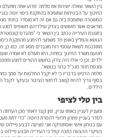
בין השאר שאלה ישירות את סלמה 'מדוע אתה מתעלם 
החינוך על הבטיחות שתומכת בהתקנת כיסוי יוטה בגנ
המשטרה שתומכת בזה גם אם זה לא מוסדר בחוזר מנכ"
מודאגים אשר חוששים בצדק שילדיהם חשופים למגע ו
בתגובת העירייה נכתב בין השאר כי "מהנדס קונסטרוק
הנושא והמליץ באופן חד משמעי להימנע מהתקנת כיסויי 
מתוכננות לשאת עומסי רוח מוגברים מסוג זה. כמו כן, 
מטעם משרד החינוך במחוז, היא מעולם לא אמרה שעמד
ילדים, וכן כי אילו היה צדק בחשש ההורים למגע ומפג
ומנסח חוזר מנכ"ל ברור בנושא".
סלמה הדגיש בדבריו כי לא יקבל החלטות על סמך כמה 
בסוף צריך להיות קשוב לרחשי הציבור ובעיקר לקבל ה
הילדים.
בין טלי לציפי
ומעניין לעניין באותו עניין, זמן קצר לאחר מכן העלת
לסדר בעניין פתרון חלופי להסרת היוטה "כדי לתת מע
עם בטחון אישי ואסתטיקה אני מציעה לבצע פיילוט ש