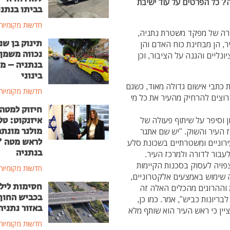
? כל הפרטים על עוד ישיבת
בביתו בנתני
חדשות מקומיות
רה של מפקד משטרת נתניה,
תינוק בן שנ
, הן מבחינת כוח האדם והן
נכווה משמן
נליים והגנה על הציבור, וכן
בנתניה – מ
בינוני
כתבי אישום גדולה מאוד, כשגם
חדשות מקומיות
רוצים להרחיק מהעיר את כל מי
חיזוק למטה
איזנקוט: טל
 וסיפר על שיתוף פעולה של
מולנר מונת
ז העיר והשוק. "יש שם אתגר
לראש מטה 
ירוניים ומשטרתיים בשכונת סלע
בנתניה
עבור לדורה ולמרכז העיר.
פויה לעסוק בסכנות הקיימות
חדשות מקומיות
ה שימוש באמצעים אלקטרוניים,
חסימות ליל
ת וההרוגים מהכלים האלה זה
בכביש החוף
ריונות כביש", אמר. כמו כן,
באזור נתניה
ין כי ראש העיר הוא שותף מלא
חדשות מקומיות