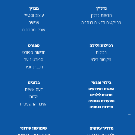
נדל"ן
מגזין
חדשות נדל"ן
עיצוב וסטייל
פרויקטים חדשים בנתניה
אנשים
אוכל ומתכונים
רכילות ולילה
ספורט
רכילות
חדשות ספורט
מקומות בילוי
ספורט נוער
מכבי נתניה
בילוי ופנאי
בלוגים
הצגות ואירועים
דעה אישית
תרבות לילדים
יהדות
מסעדות בנתניה
הפינה המשפטית
תיירות בנתניה
...
מדריך עסקים
שימושון עירוני
בעלי מקצוע בנתניה
תשלומים ומוקדי שרות