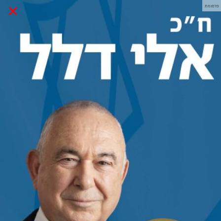
×
פרסומת