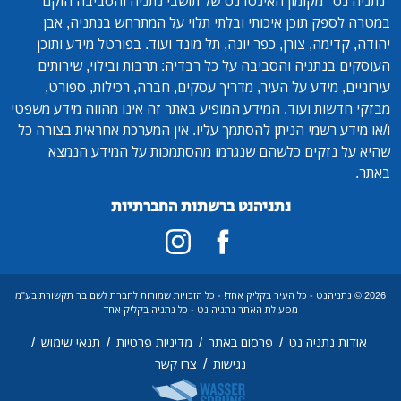
"נתניה נט"
מקומון האינטרנט של תושבי נתניה והסביבה הוקם
במטרה לספק תוכן איכותי ובלתי תלוי על המתרחש בנתניה, אבן
יהודה, קדימה, צורן, כפר יונה, תל מונד ועוד. בפורטל מידע ותוכן
העוסקים בנתניה והסביבה על כל רבדיה: תרבות ובילוי, שירותים
עירוניים, מידע על העיר, מדריך עסקים, חברה, רכילות, ספורט,
מבזקי חדשות ועוד. המידע המופיע באתר זה אינו מהווה מידע משפטי
ו/או מידע רשמי הניתן להסתמך עליו. אין המערכת אחראית בצורה כל
שהיא על נזקים כלשהם שנגרמו מהסתמכות על המידע הנמצא
באתר.
נתניהנט ברשתות החברתיות
2026 © נתניהנט - כל העיר בקליק אחד! - כל הזכויות שמורות לחברת לשם בר תקשורת בע"מ
מפעילת האתר נתניה נט - כל נתניה בקליק אחד
/
/
/
/
אודות נתניה נט
פרסום באתר
מדיניות פרטיות
תנאי שימוש
/
נגישות
צרו קשר