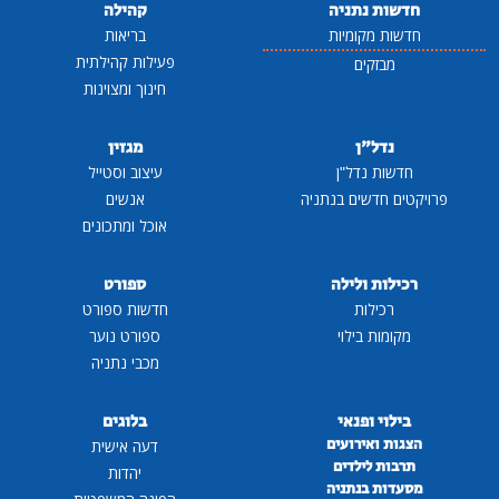
חדשות נתניה
קהילה
חדשות מקומיות
בריאות
פעילות קהילתית
מבזקים
חינוך ומצוינות
נדל"ן
מגזין
חדשות נדל"ן
עיצוב וסטייל
פרויקטים חדשים בנתניה
אנשים
אוכל ומתכונים
רכילות ולילה
ספורט
רכילות
חדשות ספורט
מקומות בילוי
ספורט נוער
מכבי נתניה
בילוי ופנאי
בלוגים
הצגות ואירועים
דעה אישית
תרבות לילדים
יהדות
מסעדות בנתניה