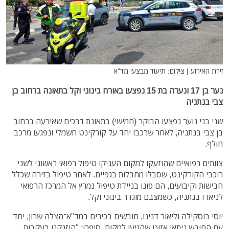
זירת האירוע | צילום: תיעוד מבצעי מד"א
נער בן 17 ונערה בת 15 נפצעו באורח בינוני וקל בתאונה ברחוב בן
צבי בנתניה
שני בני נוער נפצעו הבוקר (חמישי) בתאונת דרכים שאירעה ברחוב
בן צבי בנתניה, לאחר שרכבו יחד על קורקינט חשמלי ונפגעו מרכב
חולף.
צוותים רפואיים שהוזעקו למקום העניקו טיפול רפואי ראשוני לשני
רוכבי הקורקינט, שסבלו מחבלות בגפיים. לאחר טיפול בזירה שכלל
חבישות וקיבועים, הם פונו בניידת טיפול נמרץ אל המרכז הרפואי
לניאדו בנתניה, כשמצבם מוגדר בינוני וקל.
יוסי בוסקילה וליאור דנינו, חובשים בכירים במד"א־הצלה שרון, יחד
עם החובש ניתאי אזוט שהגיעו למקום, סיפרו: "הוזנקנו בעקבות