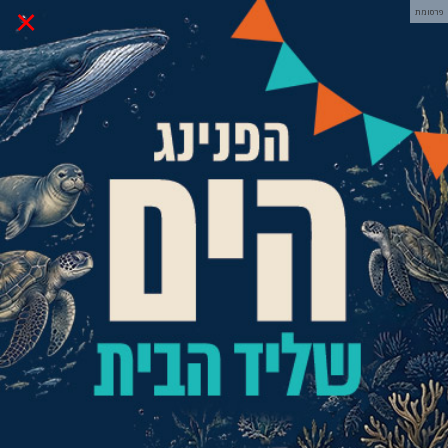
×
פרסומת