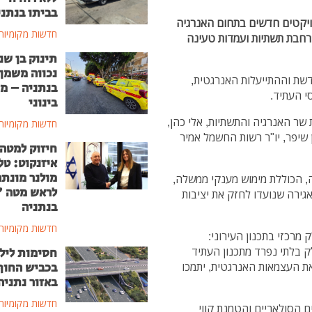
בביתו בנתני
רויקטים חדשים בתחום האנרגיה
חדשות מקומיות
רחבת תשתיות ועמדות טעינה
תינוק בן שנ
נכווה משמן
ת וההתייעלות האנרגטית,
בנתניה – מ
י העתיד.
בינוני
שר האנרגיה והתשתיות, אלי כהן,
חדשות מקומיות
שיפר, יו"ר רשות החשמל אמיר
חיזוק למטה
איזנקוט: טל
מולנר מונת
, הכוללת מימוש מענקי ממשלה,
לראש מטה 
גירה שנועדו לחזק את יציבות
בנתניה
חדשות מקומיות
מרכזי בתכנון העירוני:
ק בלתי נפרד מתכנון העתיד
חסימות ליל
בכביש החוף
את העצמאות האנרגטית, יתמכו
באזור נתניה
חדשות מקומיות
 הסולאריים והטמנת קווי