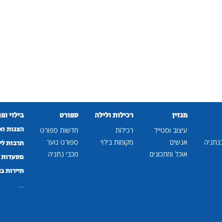
מגזין
רכילות ולילה
ספורט
בילוי ופ
הצגות וא
עיצוב וסטייל
רכילות
חדשות ספורט
נתניה
אנשים
מקומות בילוי
ספורט נוער
תרבות לי
אוכל ומתכונים
מכבי נתניה
מסעדות ב
תיירות ב
...