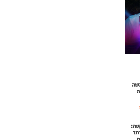
 71 נמשה
ה
טה:
 53 אותר
ם