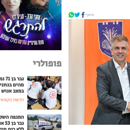
שיתוף
פופולרי
גבר בן
מהים בנתני
במצב אנוש
חדשות מקומיות
המגפה השק
גבר בן
ללא רוח חיי