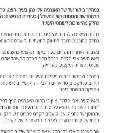
במהלך ביקור של שר האנרגיה אלי כהן בעיר, הוצגו פ
המתחדשת והטמנת קווי החשמל | בעירייה מדגישים: ה
כחלק מהיערכות לעומסי העתיד
נתניה ממשיכה לקדם מהלכים בתחום האנרגיה המתחדש
כחלק מתוכנית רחבה לחיזוק התשתיות והיערכות לעומס
בשבוע האחרון התקיים בעיר ביקור מקצועי בהשתתפות 
ראש העיר אבי סלמה, מנהל מחוז חברת החשמל אהרון 
שביט והצוות המקצועי בעירייה.
במהלך הביקור הוצגה פעילות העירייה בתחום האנרגיה
קידום פרויקטים סולאריים רחבי היקף ושילוב מערכות א
אספקת החשמל בעיר.
ראש העיר, אבי סלמה, ציין כי תחום האנרגיה הפך לחלק 
"תחום האנרגיה נמצא על סדר היום העירוני ומהווה חל
והחוסן של נתניה. אנו פועלים לקדם פתרונות שיחזקו 
בהתייעלות ויתנו מענה לצרכים המשתנים של העיר".
שר האנרגיה אלי כהן הדגיש את חשיבות שילוב הפאנלים