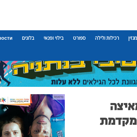
מגזין
רכילות ולילה
ספורט
בילוי ופנאי
בלוגים
вости
פרסומת
מאיצה
ומקדמת