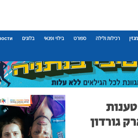
מגזין
רכילות ולילה
ספורט
בילוי ופנאי
בלוגים
вости
פרסומת
טענות
ק גורדון