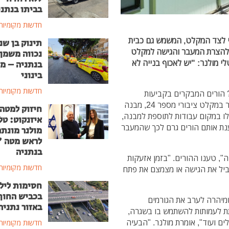
בביתו בנתני
חדשות מקומיות
י לצד המקלט, המשמש גם כבית
תינוק בן שנ
 להצרת המעבר והגישה למקלט
נכווה משמן
לי מולנר: "יש לאכוף בנייה לא
בנתניה – מ
בינוני
חדשות מקומיות
 הורים המבקרים בקביעות
בפארק שברחוב גורדון במרכז העיר טוענים שכן. מדובר במקלט ציבורי מספר 24, מבנה
חיזוק למטה
ו במקום עבודות לתוספת למבנה,
איזנקוט: טל
ת אותם הורים גרם לכך שהמעבר
מולנר מונת
לראש מטה 
בנתניה
", טענו ההורים. "בזמן אזעקות
חדשות מקומיות
גביל את הגישה או מצמצם את פתח
חסימות ליל
בכביש החוף
 שמיהרה לערב את הגורמים
באזור נתניה
תת לעמותות להשתמש בו בשגרה,
לים ועוד", אומרת מולנר. "הבעיה
חדשות מקומיות