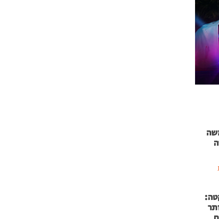
 71 נמשה
ה
טה:
 53 אותר
ם