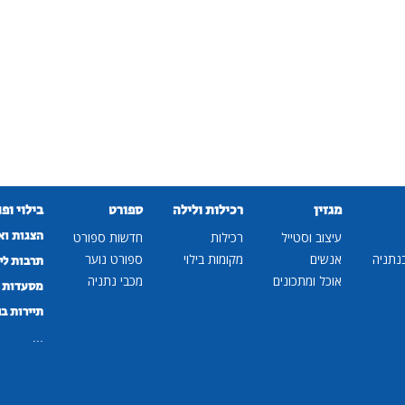
מגזין
רכילות ולילה
ספורט
בילוי ופ
הצגות וא
עיצוב וסטייל
רכילות
חדשות ספורט
נתניה
אנשים
מקומות בילוי
ספורט נוער
תרבות לי
אוכל ומתכונים
מכבי נתניה
מסעדות ב
תיירות ב
...