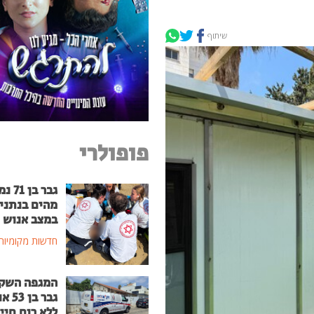
שיתוף
פופולרי
גבר בן
מהים בנתני
במצב אנוש
חדשות מקומיות
המגפה השק
גבר בן
ללא רוח חיי