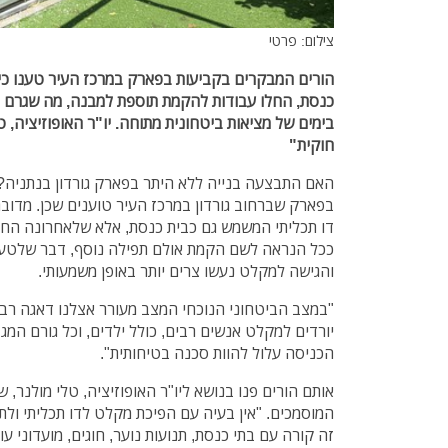
צילום: פרטי
הורים המבקרים בקביעות בפארק במרכז העיר טענו כ
כנסת, החלו עבודות להקמת תוספת למבנה, מה שגרם
בימים של מציאות ביטחונית מתוחה. יו"ר האופוזיציה, ט
חוקית"
האם התבצעה בנייה ללא היתר בפארק גורדון בנתניה?
דו תכליתי המשמש גם כבית כנסת, אלא שלאחרונה החל
ככל הנראה לשם הקמת אולם תפילה נוסף, דבר שלטענ
והגישה למקלט נעשו צרים יותר באופן משמעותי.
"במצב הביטחוני הנוכחי המצב מעורר אצלנו דאגה רבה
יורדים למקלט אנשים רבים, כולל ילדים, וכל גורם המ
הכניסה עלול להוות סכנה בטיחותית".
אותם הורים פנו בנושא ליו"ר האופוזיציה, טלי מולנר,
המוסמכים. "אין בעיה עם הפיכת מקלט לדו תכליתי ול
זה קורה עם בתי כנסת, תנועות נוער, חוגים, מועדוני עו