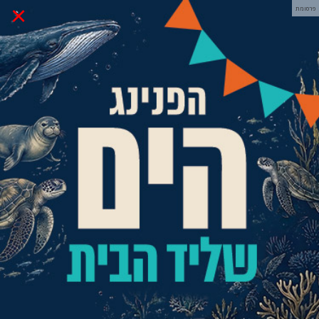
×
פרסומת