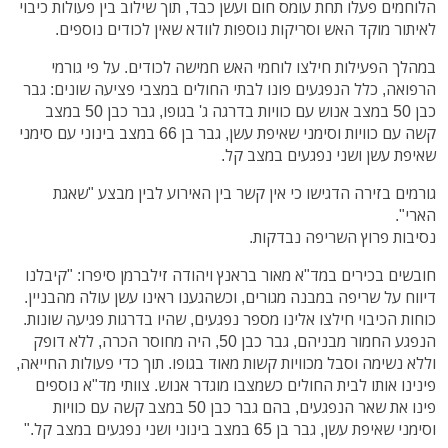
הלוחמים פעלו תחת עומס חום ועשן כבד, תוך שילוב בין פעולות כיבוי
לאיתור מוקד האש וסריקות נוספות לוודא שאין לכודים נוספים.
במהלך הפעילות חילצו לוחמי האש חמישה לכודים. על פי גורמי
הרפואה, כלל הנפגעים פונו לבתי החולים במצבי פציעה שונים: גבר
כבן 50 במצב אנוש עם כוויות בדרגה ג' בגופו, גבר כבן 50 במצב
קשה עם כוויות וסימני שאיפת עשן, גבר בן 66 במצב בינוני עם סימני
שאיפת עשן ושני נפגעים במצב קל.
גורמים בזירה הדגישו כי אין קשר בין האירוע לבין מבצע "שאגת
הארי".
נסיבות פרוץ השריפה נבדקות.
חובשים בכירים במד"א מאור בראנץ ויהודה זילברמן סיפרו: "קיבלנו
דיווח על שריפה במבנה מגורים, וכשהגענו ראינו עשן עולה מהבניין.
כוחות הכיבוי חילצו אלינו מספר נפגעים, שהיו בדרגות פגיעה שונות.
הנפגע החמור מבניהם, גבר כבן 50, היה מחוסר הכרה, ללא דופק
וללא נשימה וסבל מכוויות קשות מאוד בגופו. תוך כדי פעולות החייאה,
פינינו אותו לבית החולים כשמצבו מוגדר אנוש. צוותי מד"א נוספים
פינו את שאר הנפגעים, בהם גבר כבן 50 במצב קשה עם כוויות
וסימני שאיפת עשן, גבר בן 65 במצב בינוני ושני נפגעים במצב קל."