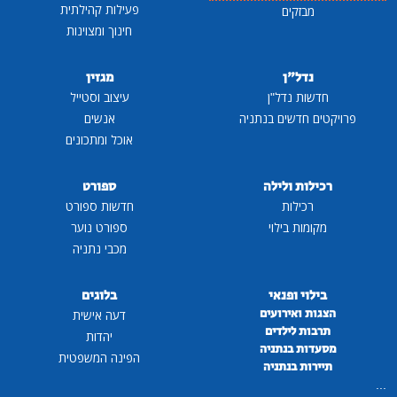
פעילות קהילתית
מבזקים
חינוך ומצוינות
נדל"ן
מגזין
חדשות נדל"ן
עיצוב וסטייל
פרויקטים חדשים בנתניה
אנשים
אוכל ומתכונים
רכילות ולילה
ספורט
רכילות
חדשות ספורט
מקומות בילוי
ספורט נוער
מכבי נתניה
בילוי ופנאי
בלוגים
הצגות ואירועים
דעה אישית
תרבות לילדים
יהדות
מסעדות בנתניה
הפינה המשפטית
תיירות בנתניה
...