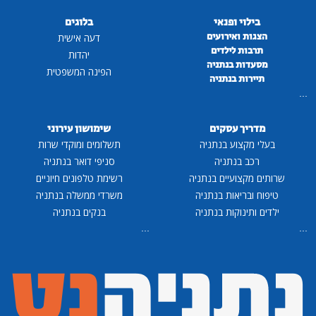
בילוי ופנאי
בלוגים
הצגות ואירועים
דעה אישית
תרבות לילדים
יהדות
מסעדות בנתניה
הפינה המשפטית
תיירות בנתניה
...
מדריך עסקים
שימושון עירוני
בעלי מקצוע בנתניה
תשלומים ומוקדי שרות
רכב בנתניה
סניפי דואר בנתניה
שרותים מקצועיים בנתניה
רשימת טלפונים חיוניים
טיפוח ובריאות בנתניה
משרדי ממשלה בנתניה
ילדים ותינוקות בנתניה
בנקים בנתניה
...
...