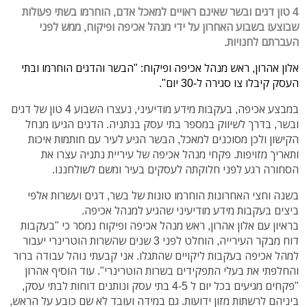
4 טון דגים ובשר שאינם ראויים למאכל אדם, הוחרמו בשתי פעולות
שבוצעו בשבוע האחרון על ידי מנהל אכיפה ופיקוח, ממש לפני
העברתם לחנויות.
אלון אהרון, ראש מנהל אכיפה ופיקוח: "הבשר והדגים הוחרמו ובתי
העסק קיבלו צו סגירה ל-30 יום".
במבצע אכיפה, בעקבות מידע מודיעיני, נעצרו השבוע 4 טון של דגים
ובשר, בדרך לשיווק במספר בתי עסק בנתניה. הדגים הגיעו מנחל
הקישון ולכן מסוכנים למאכל, הבשר הגיע לעיר
עם חותמות איכות
ותאריך מזויפות.
פקחי מנהל אכיפה של עיריית נתניה עצרו את
הסחורה רגע לפני
חלוקתה לעסקים בעיר ומשם לשולחננו.
בשנה וחצי האחרונות הוחרמו טונות של בשר, דגים ועשרות אלפי
ביצים בעקבות מידע
מודיעיני שהגיע למנהל אכיפה.
בראיון עם אלון אהרון, ראש מנהל אכיפה ופיקוח נמסר כי "בעקבות
דוח מבקר העירייה, הוחלט לפני 3 שנים שהשרות הוטרינרי יעבור
למהל אכיפה בעקבות ליקויים שהתגלו. אני קבעתי נוהל עבודה ברור
והחלפתי את בעלי התפקידים בשרות הוטרינרי". עוד הוסיף אהרון
"פקחים מגיעים בכל יום ל 4-5 בתי עסק ונותנים
דוחות לבתי עסק,
ביניהם לרשתות מזון ידועות. גם במידה ועובד לא שם כובע על הראש,