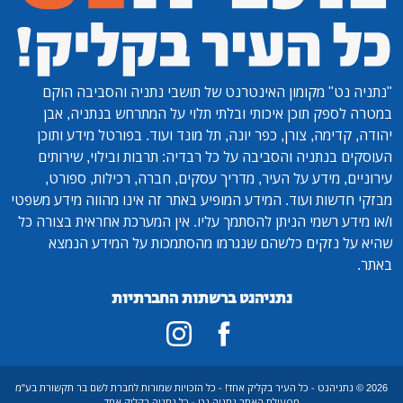
"נתניה נט"
מקומון האינטרנט של תושבי נתניה והסביבה הוקם
במטרה לספק תוכן איכותי ובלתי תלוי על המתרחש בנתניה, אבן
יהודה, קדימה, צורן, כפר יונה, תל מונד ועוד. בפורטל מידע ותוכן
העוסקים בנתניה והסביבה על כל רבדיה: תרבות ובילוי, שירותים
עירוניים, מידע על העיר, מדריך עסקים, חברה, רכילות, ספורט,
מבזקי חדשות ועוד. המידע המופיע באתר זה אינו מהווה מידע משפטי
ו/או מידע רשמי הניתן להסתמך עליו. אין המערכת אחראית בצורה כל
שהיא על נזקים כלשהם שנגרמו מהסתמכות על המידע הנמצא
באתר.
נתניהנט ברשתות החברתיות
2026 © נתניהנט - כל העיר בקליק אחד! - כל הזכויות שמורות לחברת לשם בר תקשורת בע"מ
מפעילת האתר נתניה נט - כל נתניה בקליק אחד