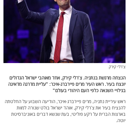
צ'רלי קירק
הנצחה מרגשת בנתניה. צ'רלי קירק, אחד מאוהבי ישראל הגדולים
יונצח בעיר. ראש העיר מרים פיירברג-איכר: "עליית מדרגה מדאיגה
בגילויי השנאה כלפי העם היהודי בעולם"
ראש עיריית נתניה, מרים פיירברג-איכר, הודיעה השבוע על החלטתה
להנציח בעיר את צ'רלי קירק, אוהד ישראל בולט שנורה למוות
בארצות הברית על רקע פוליטי, בעת שנשא דברים באוניברסיטת
יוטה.