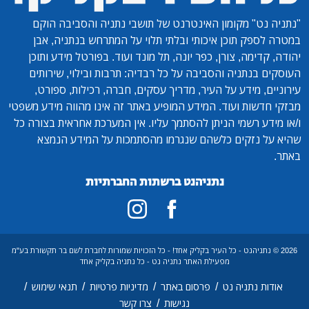
"נתניה נט"
מקומון האינטרנט של תושבי נתניה והסביבה הוקם
במטרה לספק תוכן איכותי ובלתי תלוי על המתרחש בנתניה, אבן
יהודה, קדימה, צורן, כפר יונה, תל מונד ועוד. בפורטל מידע ותוכן
העוסקים בנתניה והסביבה על כל רבדיה: תרבות ובילוי, שירותים
עירוניים, מידע על העיר, מדריך עסקים, חברה, רכילות, ספורט,
מבזקי חדשות ועוד. המידע המופיע באתר זה אינו מהווה מידע משפטי
ו/או מידע רשמי הניתן להסתמך עליו. אין המערכת אחראית בצורה כל
שהיא על נזקים כלשהם שנגרמו מהסתמכות על המידע הנמצא
באתר.
נתניהנט ברשתות החברתיות
2026 © נתניהנט - כל העיר בקליק אחד! - כל הזכויות שמורות לחברת לשם בר תקשורת בע"מ
מפעילת האתר נתניה נט - כל נתניה בקליק אחד
/
/
/
/
אודות נתניה נט
פרסום באתר
מדיניות פרטיות
תנאי שימוש
/
נגישות
צרו קשר