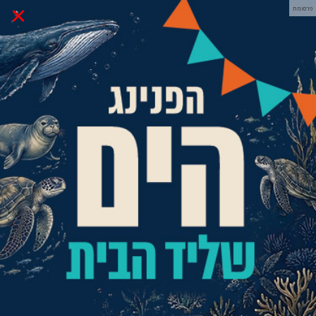
×
פרסומת