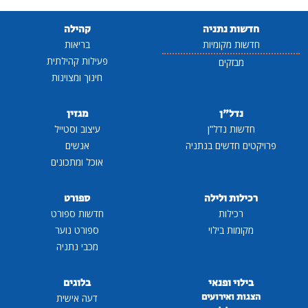
חדשות נתניה
קהילה
חדשות מקומיות
בריאות
פעילות קהילתית
מבזקים
חינוך ומצוינות
נדל"ן
מגזין
חדשות נדל"ן
עיצוב וסטייל
פרויקטים חדשים בנתניה
אנשים
אוכל ומתכונים
רכילות ולילה
ספורט
רכילות
חדשות ספורט
מקומות בילוי
ספורט נוער
מכבי נתניה
בילוי ופנאי
בלוגים
הצגות ואירועים
דעה אישית