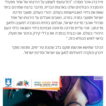
פיירברג-איכר מסרה: "הזדעזעתי לשמוע על הירצחו של אחד מפעילי
ההסברה הבולטים שלנו בארצות הברית. מדובר ברצח שמדגים ביתר
שאת את גילויי האנטישמיות בעולם. יהודי העולם, תושבי מדינת
ישראל ותושבי נתניה בפרט, כואבים ואבלים על הירצחו של אחד
מגדולי אוהבי מדינת ישראל, שנלחם בחזית ההסברה למעננו ולמען
מדינתנו. זוהי עליית מדרגה מדאיגה מבחינת גילויי השנאה כלפי העם
היהודי בעולם. אנו ננציח בנתניה את צ'רלי קירק ונזכור את פועלו,
כראוי לאיש הנפלא הזה."
הכיכר שתישא את שמו תוקם בלב שכונת עיר ימים, ותהווה מוקד
זיכרון והוקרה לפעילותו למען עם ישראל ומדינת ישראל.
פרסומת