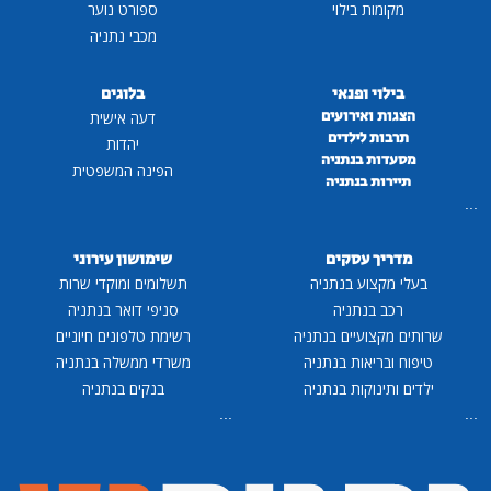
מקומות בילוי
ספורט נוער
מכבי נתניה
בילוי ופנאי
בלוגים
הצגות ואירועים
דעה אישית
תרבות לילדים
יהדות
מסעדות בנתניה
הפינה המשפטית
תיירות בנתניה
...
מדריך עסקים
שימושון עירוני
בעלי מקצוע בנתניה
תשלומים ומוקדי שרות
רכב בנתניה
סניפי דואר בנתניה
שרותים מקצועיים בנתניה
רשימת טלפונים חיוניים
טיפוח ובריאות בנתניה
משרדי ממשלה בנתניה
ילדים ותינוקות בנתניה
בנקים בנתניה
...
...