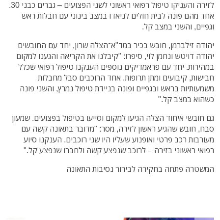
לזירה והעניקו טיפול רפואי ראשוני לשני הפצועים – גברים כבני 30.
אחד מהם פונה לבית חולים לניאדו במצב בינוני עם חבלות ראש
וגפיים, והשני במצב קל.
יהודה זילברמן, חובש בכיר במד"א־הצלה שרון, יחד עם החובשים
יהודה דויטש ונחמן לוי, סיפרו: "קיבלנו את הקריאה והגענו למקום
במהירות. יחד עם פראמדיקים נוספים הענקנו טיפול רפואי שכלל
חבישות, קיבועים ומתן תרופות. אחד הרוכבים סבל מחבלות
משמעותיות בראש ובגפיים ופונה בניידת טיפול נמרץ, והשני פונה
כשהוא במצב קל."
גם חובשי איחוד הצלה הגיעו למקום וסייעו בטיפול בפצועים. שמעון
סבח, חובש שהגיע ראשון לזירה, מסר: "מדובר בתאונה קשה עם
מעורבות רכב פרטי ואופנוע שעליו היו שני רוכבים. הענקנו סיוע
רפואי ראשוני בזירה – לרוכב שנפצע קשה ולחברו שנפצע קל."
המשטרה פתחה בחקירה לבירור נסיבות התאונה