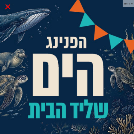
×
פרסומת