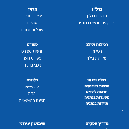
נדל"ן
מגזין
חדשות נדל"ן
עיצוב וסטייל
פרויקטים חדשים בנתניה
אנשים
אוכל ומתכונים
רכילות ולילה
ספורט
רכילות
חדשות ספורט
מקומות בילוי
ספורט נוער
מכבי נתניה
בילוי ופנאי
בלוגים
הצגות ואירועים
דעה אישית
תרבות לילדים
יהדות
מסעדות בנתניה
הפינה המשפטית
תיירות בנתניה
...
מדריך עסקים
שימושון עירוני