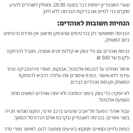
שערי האצטדיון ייפתחו כבר בשעה 16:30, ומומלץ לאוהדים להגיע
מוקדם כדי לסיים את בדיקות הכניסה ללא לחץ.
הנחיות חשובות לאוהדים:
הכניסה תתאפשר רק בכרטיסים שהונפקו מראש; אין מכירת כרטיסים
ביום המשחק.
כניסת אוהדים עם כלי נשק או קללות־פנים אסורה, ותוביל להרחקה
ולקנס של 500 ₪.
איסור מוחלט על הכנסת אלכוהול, אבוקות, חומרי פירוטכניקה וציוד
עידוד ללא אישור. הפרת איסורים אלו עלולה להביא להפסקת
המשחק וקנסות מנהליים כבדים.
לא יופקדו כלי נשק ביומני התחנה ולא יותרו אוהדים המשיכו תחת
השפעת אלכוהול.
עבור אוהדי הפועל תל־אביב שהגיעו ברכב פרטי, הוקצו מגרשי חנייה
בשני אזורים: בכניסה לאצטדיון ובקרבת אולם הכדורסל הסמוך.
כוחות גלויים וסמויים יתמקמו ביציעים ומחוצה להם, לאיתור מפרי סדר