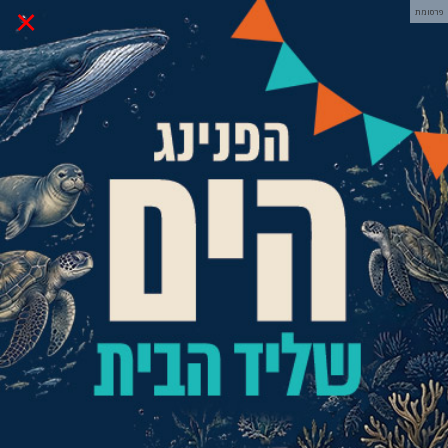
×
פרסומת