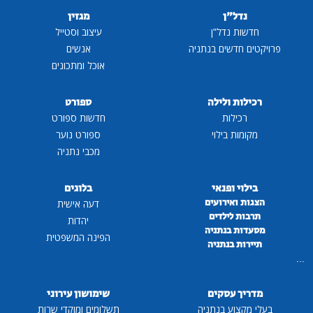
נדל"ן
מגזין
חדשות נדל"ן
עיצוב וסטייל
פרויקטים חדשים בנתניה
אנשים
אוכל ומתכונים
רכילות ולילה
ספורט
רכילות
חדשות ספורט
מקומות בילוי
ספורט נוער
מכבי נתניה
בילוי ופנאי
בלוגים
הצגות ואירועים
דעה אישית
תרבות לילדים
יהדות
מסעדות בנתניה
הפינה המשפטית
תיירות בנתניה
...
מדריך עסקים
שימושון עירוני
בעלי מקצוע בנתניה
תשלומים ומוקדי שרות