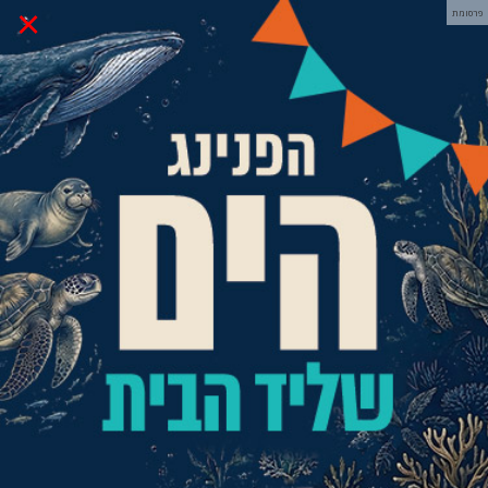
×
פרסומת