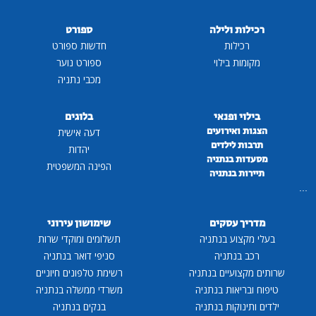
רכילות ולילה
ספורט
רכילות
חדשות ספורט
מקומות בילוי
ספורט נוער
מכבי נתניה
בילוי ופנאי
בלוגים
הצגות ואירועים
דעה אישית
תרבות לילדים
יהדות
מסעדות בנתניה
הפינה המשפטית
תיירות בנתניה
...
מדריך עסקים
שימושון עירוני
בעלי מקצוע בנתניה
תשלומים ומוקדי שרות
רכב בנתניה
סניפי דואר בנתניה
שרותים מקצועיים בנתניה
רשימת טלפונים חיוניים
טיפוח ובריאות בנתניה
משרדי ממשלה בנתניה
ילדים ותינוקות בנתניה
בנקים בנתניה