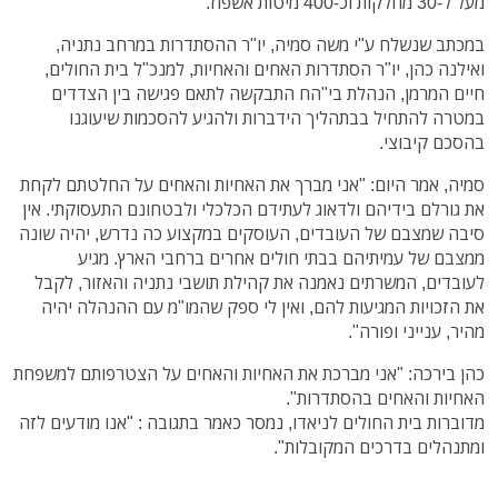
מעל ל-30 מחלקות וכ-400 מיטות אשפוז.
במכתב שנשלח ע"י משה סמיה, יו"ר ההסתדרות במרחב נתניה,
ואילנה כהן, יו"ר הסתדרות האחים והאחיות, למנכ"ל בית החולים,
חיים המרמן, הנהלת בי"הח התבקשה לתאם פגישה בין הצדדים
במטרה להתחיל בבתהליך הידברות ולהגיע להסכמות שיעוגנו
בהסכם קיבוצי.
סמיה, אמר היום: "אני מברך את האחיות והאחים על החלטתם לקחת
את גורלם בידיהם ולדאוג לעתידם הכלכלי ולבטחונם התעסוקתי. אין
סיבה שמצבם של העובדים, העוסקים במקצוע כה נדרש, יהיה שונה
ממצבם של עמיתיהם בבתי חולים אחרים ברחבי הארץ. מגיע
לעובדים, המשרתים נאמנה את קהילת תושבי נתניה והאזור, לקבל
את הזכויות המגיעות להם, ואין לי ספק שהמו"מ עם ההנהלה יהיה
מהיר, ענייני ופורה".
כהן בירכה: "אני מברכת את האחיות והאחים על הצטרפותם למשפחת
האחיות והאחים בהסתדרות".
מדוברות בית החולים לניאדו, נמסר כאמר בתגובה
: "אנו מודעים לזה
ומתנהלים בדרכים המקובלות".