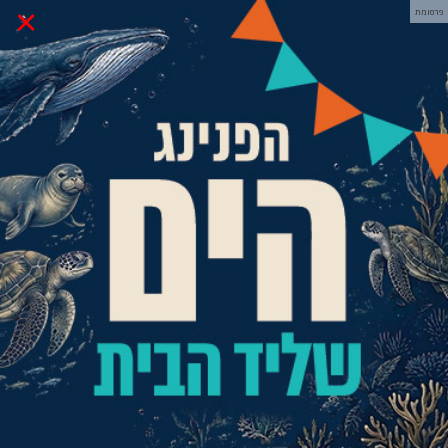
×
פרסומת