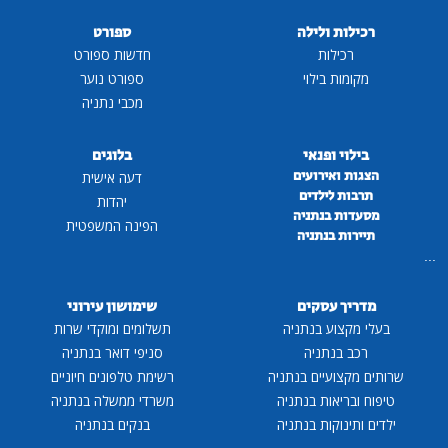
רכילות ולילה
ספורט
רכילות
חדשות ספורט
מקומות בילוי
ספורט נוער
מכבי נתניה
בילוי ופנאי
בלוגים
הצגות ואירועים
דעה אישית
תרבות לילדים
יהדות
מסעדות בנתניה
הפינה המשפטית
תיירות בנתניה
...
מדריך עסקים
שימושון עירוני
בעלי מקצוע בנתניה
תשלומים ומוקדי שרות
רכב בנתניה
סניפי דואר בנתניה
שרותים מקצועיים בנתניה
רשימת טלפונים חיוניים
טיפוח ובריאות בנתניה
משרדי ממשלה בנתניה
ילדים ותינוקות בנתניה
בנקים בנתניה
...
...