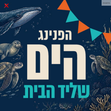
×
פרסומת