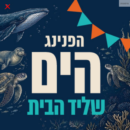
×
פרסומת