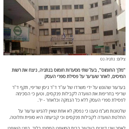
צילום: נתניה נט
"מלך החומוס", בעל שתי מסעדות חומוס בנתניה, ניצח את רשות
המיסים, לאחר שערער על פסילת ספרי העסק
בערעור שהוגש על ידי משרדו של עו"ד ד"ר ניסן שריפי, תקף ד"ר
שריפי בחריפות את הוועדה לקבילות פנקסים, וטען כי הסכימה
לפסילת ספרי העסק ללא כל הנמקה וכלאחר - יד.
שלטונות מע"מ טענו כי נפסק לא אחת שאין להגיש ערעור על
החלטת הוועדה לקבילות פנקסים וכי קביעתה היא סופית וחלוטה.
לאחר שני דיונים בערעור בבית המשפט המחוזי בלוד, בפני השופט