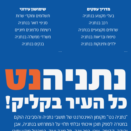
מדריך עסקים
שימושון עירוני
בעלי מקצוע בנתניה
תשלומים ומוקדי שרות
רכב בנתניה
סניפי דואר בנתניה
שרותים מקצועיים בנתניה
רשימת טלפונים חיוניים
טיפוח ובריאות בנתניה
משרדי ממשלה בנתניה
ילדים ותינוקות בנתניה
בנקים בנתניה
...
...
"נתניה נט"
מקומון האינטרנט של תושבי נתניה והסביבה הוקם
במטרה לספק תוכן איכותי ובלתי תלוי על המתרחש בנתניה, אבן
יהודה, קדימה, צורן, כפר יונה, תל מונד ועוד. בפורטל מידע ותוכן