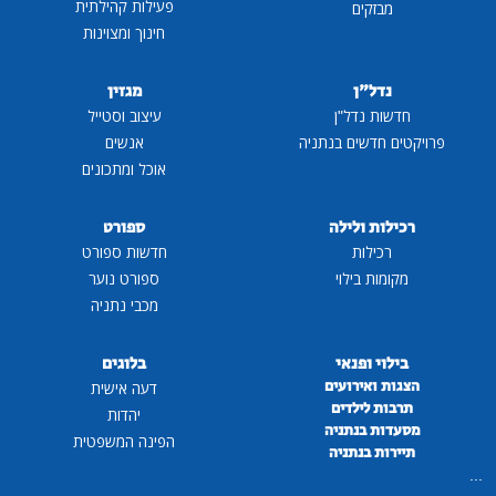
פעילות קהילתית
מבזקים
חינוך ומצוינות
נדל"ן
מגזין
חדשות נדל"ן
עיצוב וסטייל
פרויקטים חדשים בנתניה
אנשים
אוכל ומתכונים
רכילות ולילה
ספורט
רכילות
חדשות ספורט
מקומות בילוי
ספורט נוער
מכבי נתניה
בילוי ופנאי
בלוגים
הצגות ואירועים
דעה אישית
תרבות לילדים
יהדות
מסעדות בנתניה
הפינה המשפטית
תיירות בנתניה
...