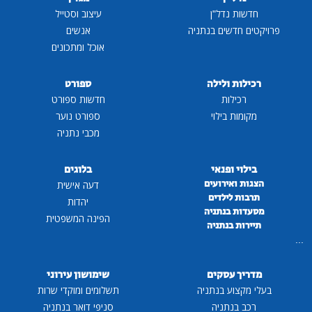
חדשות נדל"ן
עיצוב וסטייל
פרויקטים חדשים בנתניה
אנשים
אוכל ומתכונים
רכילות ולילה
ספורט
רכילות
חדשות ספורט
מקומות בילוי
ספורט נוער
מכבי נתניה
בילוי ופנאי
בלוגים
הצגות ואירועים
דעה אישית
תרבות לילדים
יהדות
מסעדות בנתניה
הפינה המשפטית
תיירות בנתניה
...
מדריך עסקים
שימושון עירוני
בעלי מקצוע בנתניה
תשלומים ומוקדי שרות
רכב בנתניה
סניפי דואר בנתניה