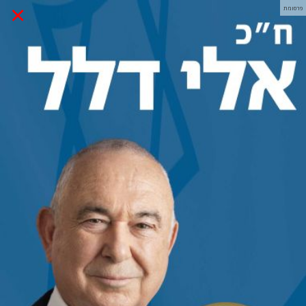
×
פרסומת