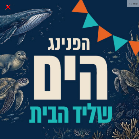
×
פרסומת