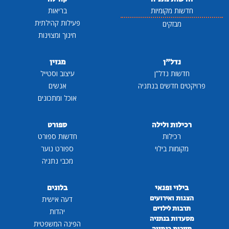
חדשות מקומיות
בריאות
פעילות קהילתית
מבזקים
חינוך ומצוינות
נדל"ן
מגזין
חדשות נדל"ן
עיצוב וסטייל
פרויקטים חדשים בנתניה
אנשים
אוכל ומתכונים
רכילות ולילה
ספורט
רכילות
חדשות ספורט
מקומות בילוי
ספורט נוער
מכבי נתניה
בילוי ופנאי
בלוגים
הצגות ואירועים
דעה אישית
תרבות לילדים
יהדות
מסעדות בנתניה
הפינה המשפטית
תיירות בנתניה