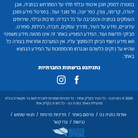
במטרה לספק תוכן איכותי ובלתי תלוי על המתרחש בנתניה, אבן
יהודה, קדימה, צורן, כפר יונה, תל מונד ועוד. בפורטל מידע ותוכן
העוסקים בנתניה והסביבה על כל רבדיה: תרבות ובילוי, שירותים
עירוניים, מידע על העיר, מדריך עסקים, חברה, רכילות, ספורט,
מבזקי חדשות ועוד. המידע המופיע באתר זה אינו מהווה מידע משפטי
ו/או מידע רשמי הניתן להסתמך עליו. אין המערכת אחראית בצורה כל
שהיא על נזקים כלשהם שנגרמו מהסתמכות על המידע הנמצא
באתר.
נתניהנט ברשתות החברתיות
2026 © נתניהנט - כל העיר בקליק אחד! - כל הזכויות שמורות לחברת לשם בר תקשורת בע"מ
מפעילת האתר נתניה נט - כל נתניה בקליק אחד
/
/
/
/
אודות נתניה נט
פרסום באתר
מדיניות פרטיות
תנאי שימוש
/
נגישות
צרו קשר