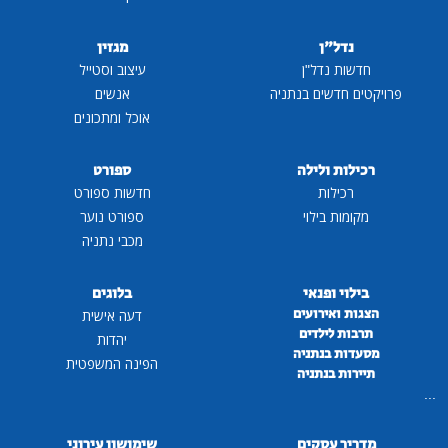
נדל"ן
מגזין
חדשות נדל"ן
עיצוב וסטייל
פרויקטים חדשים בנתניה
אנשים
אוכל ומתכונים
רכילות ולילה
ספורט
רכילות
חדשות ספורט
מקומות בילוי
ספורט נוער
מכבי נתניה
בילוי ופנאי
בלוגים
הצגות ואירועים
דעה אישית
תרבות לילדים
יהדות
מסעדות בנתניה
הפינה המשפטית
תיירות בנתניה
...
מדריך עסקים
שימושון עירוני