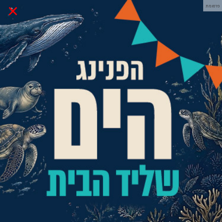
×
פרסומת