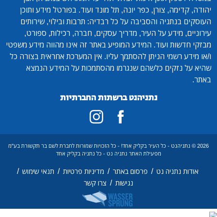
יהודה, קדימה, צורן, כפר יונה, תל מונד ועוד. בפורטל מידע ותוכן
העוסקים בנתניה והסביבה על כל רבדיה: תרבות ובילוי, שירותים
עירוניים, מידע על העיר, מדריך עסקים, חברה, רכילות, ספורט,
מבזקי חדשות ועוד. המידע המופיע באתר זה אינו מהווה מידע משפטי
ו/או מידע רשמי הניתן להסתמך עליו. אין המערכת אחראית בצורה כל
שהיא על נזקים כלשהם שנגרמו מהסתמכות על המידע הנמצא
באתר.
נתניהנט ברשתות החברתיות
2026 © נתניהנט - כל העיר בקליק אחד! - כל הזכויות שמורות לחברת לשם בר תקשורת בע"מ
מפעילת האתר נתניה נט - כל נתניה בקליק אחד
/
/
/
/
אודות נתניה נט
פרסום באתר
מדיניות פרטיות
תנאי שימוש
/
נגישות
צרו קשר