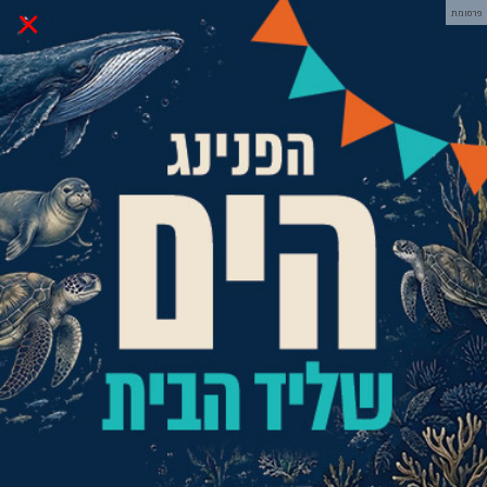
×
פרסומת