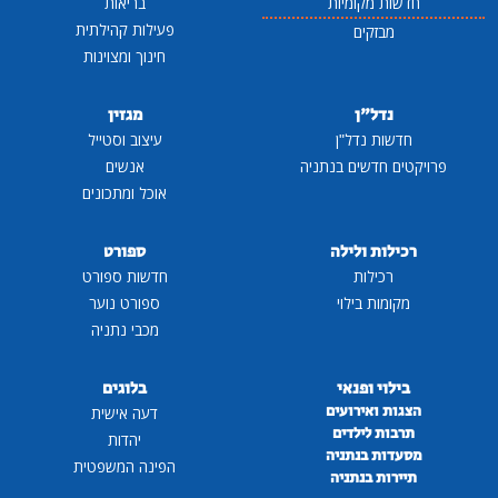
חדשות מקומיות
בריאות
פעילות קהילתית
מבזקים
חינוך ומצוינות
נדל"ן
מגזין
חדשות נדל"ן
עיצוב וסטייל
פרויקטים חדשים בנתניה
אנשים
אוכל ומתכונים
רכילות ולילה
ספורט
רכילות
חדשות ספורט
מקומות בילוי
ספורט נוער
מכבי נתניה
בילוי ופנאי
בלוגים
הצגות ואירועים
דעה אישית
תרבות לילדים
יהדות
מסעדות בנתניה
הפינה המשפטית
תיירות בנתניה