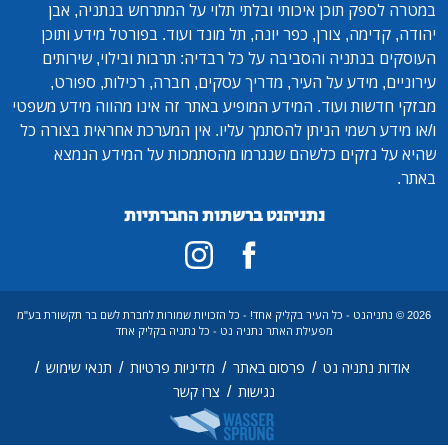
במטרה לספק תוכן איכותי ובלתי תלוי על המתרחש בנתניה, אבן
יהודה, קדימה, צורן, כפר יונה, תל מונד ועוד. בפורטל מידע ותוכן
העוסקים בנתניה והסביבה על כל רבדיה: תרבות ובילוי, שירותים
עירוניים, מידע על העיר, מדריך עסקים, חברה, רכילות, ספורט,
מבזקי חדשות ועוד. המידע המופיע באתר זה אינו מהווה מידע משפטי
ו/או מידע רשמי הניתן להסתמך עליו. אין המערכת אחראית בצורה כל
שהיא על נזקים כלשהם שנגרמו מהסתמכות על המידע הנמצא
באתר.
נתניהנט ברשתות החברתיות
2026 © נתניהנט - כל העיר בקליק אחד! - כל הזכויות שמורות לחברת לשם בר תקשורת בע"מ
מפעילת האתר נתניה נט - כל נתניה בקליק אחד
/
/
/
/
אודות נתניה נט
פרסום באתר
מדיניות פרטיות
תנאי שימוש
/
נגישות
צרו קשר