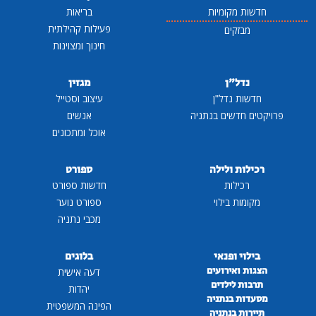
חדשות מקומיות
בריאות
פעילות קהילתית
מבזקים
חינוך ומצוינות
נדל"ן
מגזין
חדשות נדל"ן
עיצוב וסטייל
פרויקטים חדשים בנתניה
אנשים
אוכל ומתכונים
רכילות ולילה
ספורט
רכילות
חדשות ספורט
מקומות בילוי
ספורט נוער
מכבי נתניה
בילוי ופנאי
בלוגים
הצגות ואירועים
דעה אישית
תרבות לילדים
יהדות
מסעדות בנתניה
הפינה המשפטית
תיירות בנתניה