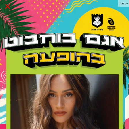
×
פרסומת