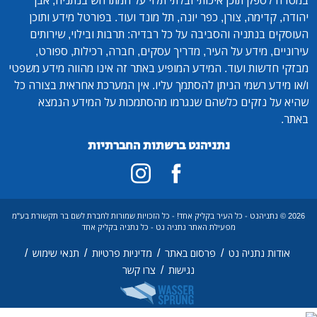
במטרה לספק תוכן איכותי ובלתי תלוי על המתרחש בנתניה, אבן
יהודה, קדימה, צורן, כפר יונה, תל מונד ועוד. בפורטל מידע ותוכן
העוסקים בנתניה והסביבה על כל רבדיה: תרבות ובילוי, שירותים
עירוניים, מידע על העיר, מדריך עסקים, חברה, רכילות, ספורט,
מבזקי חדשות ועוד. המידע המופיע באתר זה אינו מהווה מידע משפטי
ו/או מידע רשמי הניתן להסתמך עליו. אין המערכת אחראית בצורה כל
שהיא על נזקים כלשהם שנגרמו מהסתמכות על המידע הנמצא
באתר.
נתניהנט ברשתות החברתיות
2026 © נתניהנט - כל העיר בקליק אחד! - כל הזכויות שמורות לחברת לשם בר תקשורת בע"מ
מפעילת האתר נתניה נט - כל נתניה בקליק אחד
/
/
/
/
אודות נתניה נט
פרסום באתר
מדיניות פרטיות
תנאי שימוש
/
נגישות
צרו קשר