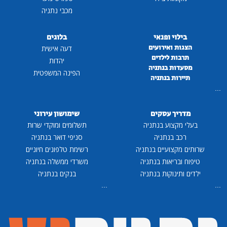
מכבי נתניה
בילוי ופנאי
בלוגים
הצגות ואירועים
דעה אישית
תרבות לילדים
יהדות
מסעדות בנתניה
הפינה המשפטית
תיירות בנתניה
...
מדריך עסקים
שימושון עירוני
בעלי מקצוע בנתניה
תשלומים ומוקדי שרות
רכב בנתניה
סניפי דואר בנתניה
שרותים מקצועיים בנתניה
רשימת טלפונים חיוניים
טיפוח ובריאות בנתניה
משרדי ממשלה בנתניה
ילדים ותינוקות בנתניה
בנקים בנתניה
...
...