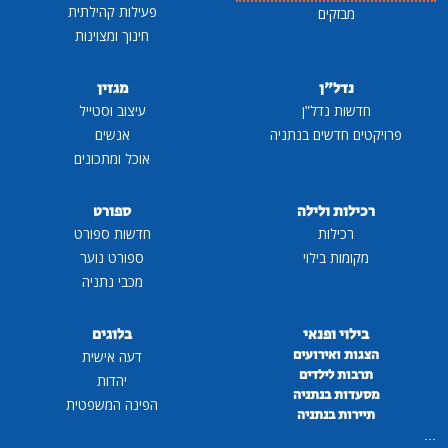
פעילות קהילתית
מבזקים
חינוך ומצוינות
נדל"ן
מגזין
חדשות נדל"ן
עיצוב וסטייל
פרויקטים חדשים בנתניה
אנשים
אוכל ומתכונים
רכילות ולילה
ספורט
רכילות
חדשות ספורט
מקומות בילוי
ספורט נוער
מכבי נתניה
בילוי ופנאי
בלוגים
הצגות ואירועים
דעה אישית
תרבות לילדים
יהדות
מסעדות בנתניה
הפינה המשפטית
תיירות בנתניה
...