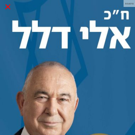
×
פרסומת