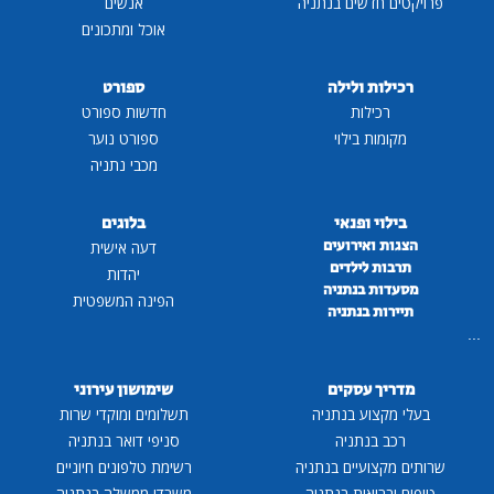
פרויקטים חדשים בנתניה
אנשים
אוכל ומתכונים
רכילות ולילה
ספורט
רכילות
חדשות ספורט
מקומות בילוי
ספורט נוער
מכבי נתניה
בילוי ופנאי
בלוגים
הצגות ואירועים
דעה אישית
תרבות לילדים
יהדות
מסעדות בנתניה
הפינה המשפטית
תיירות בנתניה
...
מדריך עסקים
שימושון עירוני
בעלי מקצוע בנתניה
תשלומים ומוקדי שרות
רכב בנתניה
סניפי דואר בנתניה
שרותים מקצועיים בנתניה
רשימת טלפונים חיוניים
טיפוח ובריאות בנתניה
משרדי ממשלה בנתניה