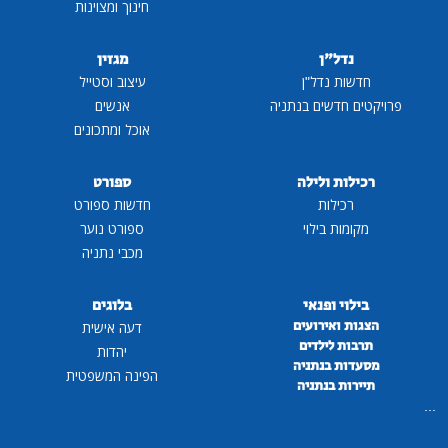
חינוך ומצוינות
נדל"ן
מגזין
חדשות נדל"ן
עיצוב וסטייל
פרויקטים חדשים בנתניה
אנשים
אוכל ומתכונים
רכילות ולילה
ספורט
רכילות
חדשות ספורט
מקומות בילוי
ספורט נוער
מכבי נתניה
בילוי ופנאי
בלוגים
הצגות ואירועים
דעה אישית
תרבות לילדים
יהדות
מסעדות בנתניה
הפינה המשפטית
תיירות בנתניה
...