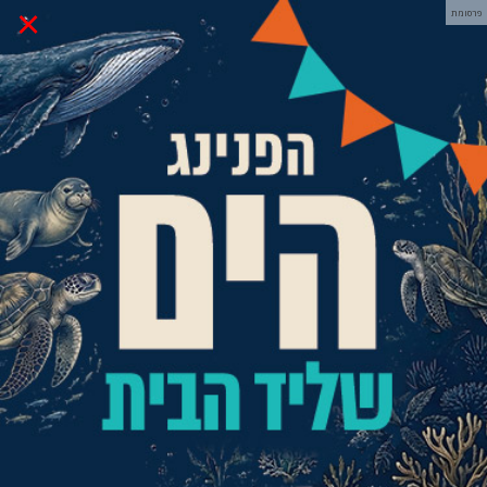
×
פרסומת