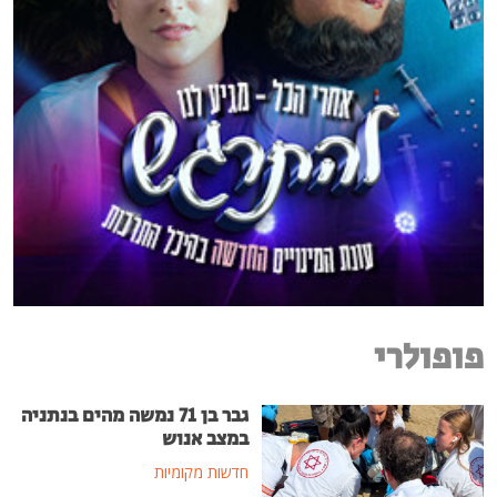
פופולרי
גבר בן 71 נמשה מהים בנתניה
במצב אנוש
חדשות מקומיות