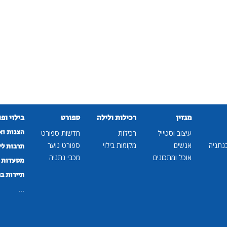
מגזין
רכילות ולילה
ספורט
בילוי ופ
הצגות וא
עיצוב וסטייל
רכילות
חדשות ספורט
נתניה
אנשים
מקומות בילוי
ספורט נוער
תרבות לי
אוכל ומתכונים
מכבי נתניה
מסעדות ב
תיירות ב
...