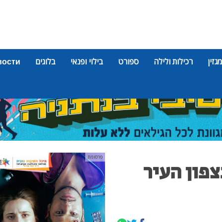
מגזין
רכילות ולילה
ספורט
בילוי ופנאי
בלוגים
вости
פרסומת
פון העיר