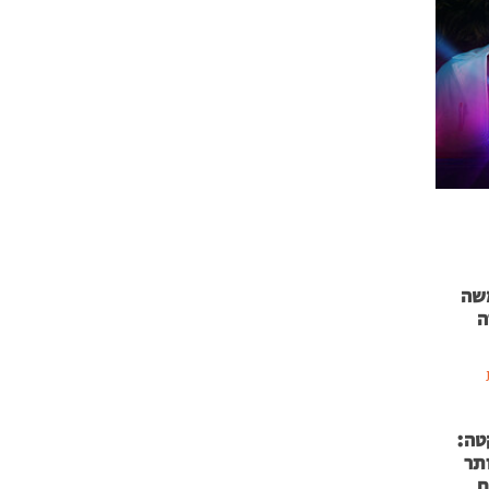
 71 נמשה
ה
טה:
 53 אותר
ם