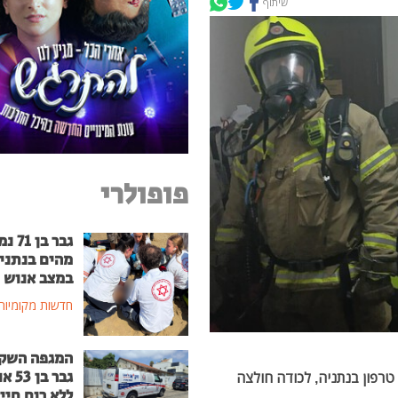
שיתוף
פופולרי
גבר בן
מהים בנתני
במצב אנוש
חדשות מקומיות
המגפה השק
גבר בן
טרפון בנתניה, לכודה חולצה
ללא רוח חיי