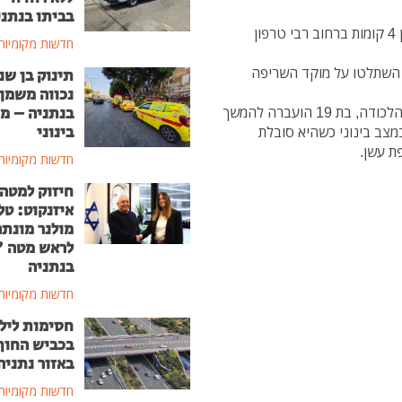
בביתו בנתני
שריפת פרצה בדירת מגורים, בקומה העליונה בבניין בין 4 קומות ברחוב רבי טרפון
חדשות מקומיות
ן השתלטו על מוקד השריפה
תינוק בן שנ
נכווה משמן
בנתניה – מ
מהדירה חולצה לכודה אחת כשעל פניה מסיכת חילוץ. הלכודה, בת 19 הועברה להמשך
בינוני
במצב בינוני כשהיא סובלת
חדשות מקומיות
חיזוק למטה
איזנקוט: טל
מולנר מונת
לראש מטה 
בנתניה
חדשות מקומיות
חסימות ליל
בכביש החוף
באזור נתניה
חדשות מקומיות