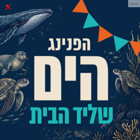
×
פרסומת