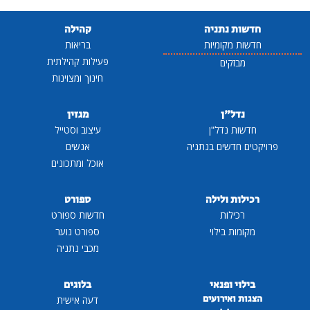
חדשות נתניה
קהילה
חדשות מקומיות
בריאות
פעילות קהילתית
מבזקים
חינוך ומצוינות
נדל"ן
מגזין
חדשות נדל"ן
עיצוב וסטייל
פרויקטים חדשים בנתניה
אנשים
אוכל ומתכונים
רכילות ולילה
ספורט
רכילות
חדשות ספורט
מקומות בילוי
ספורט נוער
מכבי נתניה
בילוי ופנאי
בלוגים
הצגות ואירועים
דעה אישית