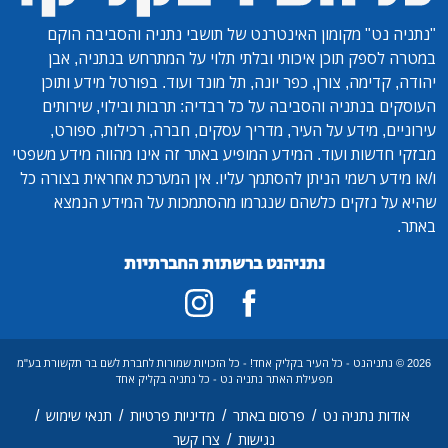
"נתניה נט"
מקומון האינטרנט של תושבי נתניה והסביבה הוקם
במטרה לספק תוכן איכותי ובלתי תלוי על המתרחש בנתניה, אבן
יהודה, קדימה, צורן, כפר יונה, תל מונד ועוד. בפורטל מידע ותוכן
העוסקים בנתניה והסביבה על כל רבדיה: תרבות ובילוי, שירותים
עירוניים, מידע על העיר, מדריך עסקים, חברה, רכילות, ספורט,
מבזקי חדשות ועוד. המידע המופיע באתר זה אינו מהווה מידע משפטי
ו/או מידע רשמי הניתן להסתמך עליו. אין המערכת אחראית בצורה כל
שהיא על נזקים כלשהם שנגרמו מהסתמכות על המידע הנמצא
באתר.
נתניהנט ברשתות החברתיות
2026 © נתניהנט - כל העיר בקליק אחד! - כל הזכויות שמורות לחברת לשם בר תקשורת בע"מ
מפעילת האתר נתניה נט - כל נתניה בקליק אחד
/
/
/
/
אודות נתניה נט
פרסום באתר
מדיניות פרטיות
תנאי שימוש
/
נגישות
צרו קשר