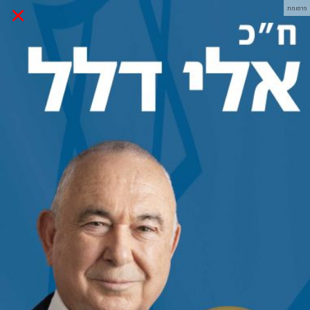
×
פרסומת