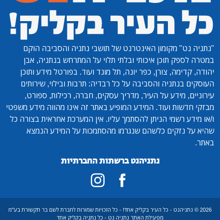
"נתניה נט"
מקומון האינטרנט של תושבי נתניה והסביבה הוקם
במטרה לספק תוכן איכותי ובלתי תלוי על המתרחש בנתניה, אבן
יהודה, קדימה, צורן, כפר יונה, תל מונד ועוד. בפורטל מידע ותוכן
העוסקים בנתניה והסביבה על כל רבדיה: תרבות ובילוי, שירותים
עירוניים, מידע על העיר, מדריך עסקים, חברה, רכילות, ספורט,
מבזקי חדשות ועוד. המידע המופיע באתר זה אינו מהווה מידע משפטי
ו/או מידע רשמי הניתן להסתמך עליו. אין המערכת אחראית בצורה כל
שהיא על נזקים כלשהם שנגרמו מהסתמכות על המידע הנמצא
באתר.
נתניהנט ברשתות החברתיות
2026 © נתניהנט - כל העיר בקליק אחד! - כל הזכויות שמורות לחברת לשם בר תקשורת בע"מ
מפעילת האתר נתניה נט - כל נתניה בקליק אחד