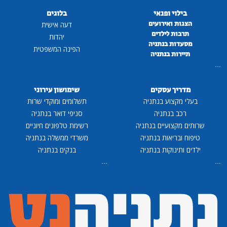
בילוי ופנאי
בלוגים
הצגות ואירועים
דעה אישית
תרבות לילדים
יהדות
מסעדות בנתניה
הפינה המשפטית
תיירות בנתניה
...
מדריך עסקים
שימושון עירוני
בעלי מקצוע בנתניה
תשלומים ומוקדי שרות
רכב בנתניה
סניפי דואר בנתניה
שרותים מקצועיים בנתניה
רשימת טלפונים חיוניים
טיפוח ובריאות בנתניה
משרדי ממשלה בנתניה
ילדים ותינוקות בנתניה
בנקים בנתניה
...
...