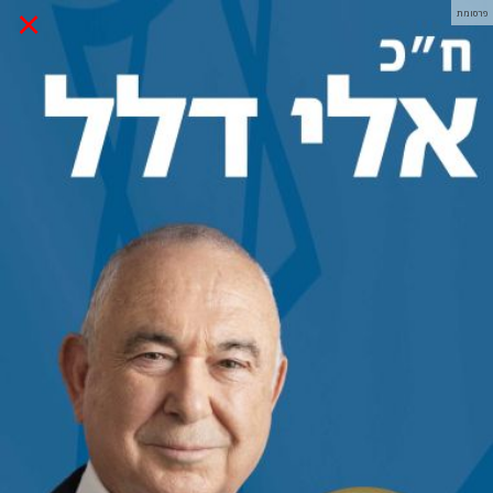
×
פרסומת