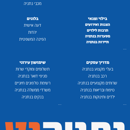
מכבי נתניה
בילוי ופנאי
בלוגים
הצגות ואירועים
דעה אישית
תרבות לילדים
יהדות
מסעדות בנתניה
הפינה המשפטית
תיירות בנתניה
...
מדריך עסקים
שימושון עירוני
בעלי מקצוע בנתניה
תשלומים ומוקדי שרות
רכב בנתניה
סניפי דואר בנתניה
שרותים מקצועיים בנתניה
רשימת טלפונים חיוניים
טיפוח ובריאות בנתניה
משרדי ממשלה בנתניה
ילדים ותינוקות בנתניה
בנקים בנתניה
...
...