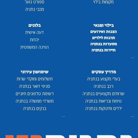
מקומות בילוי
ספורט נוער
מכבי נתניה
בילוי ופנאי
בלוגים
הצגות ואירועים
דעה אישית
תרבות לילדים
יהדות
מסעדות בנתניה
הפינה המשפטית
תיירות בנתניה
...
מדריך עסקים
שימושון עירוני
בעלי מקצוע בנתניה
תשלומים ומוקדי שרות
רכב בנתניה
סניפי דואר בנתניה
שרותים מקצועיים בנתניה
רשימת טלפונים חיוניים
טיפוח ובריאות בנתניה
משרדי ממשלה בנתניה
ילדים ותינוקות בנתניה
בנקים בנתניה
...
...