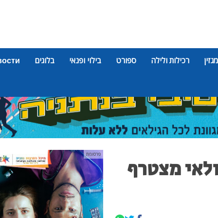
מגזין
רכילות ולילה
ספורט
בילוי ופנאי
בלוגים
вости
פרסומת
ולאי מצטרף