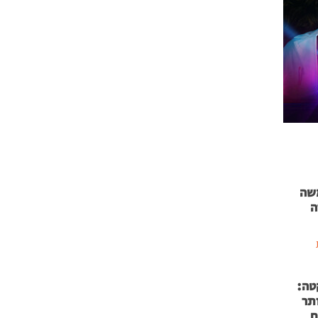
 71 נמשה
ה
טה:
 53 אותר
ם