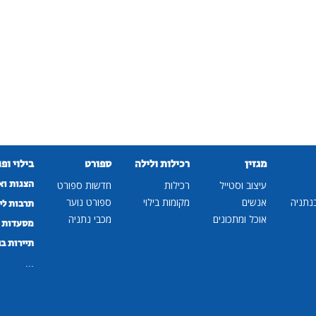
מגזין
רכילות ולילה
ספורט
בילוי ופ
הצגות וא
עיצוב וסטייל
רכילות
חדשות ספורט
נתניה
אנשים
מקומות בילוי
ספורט נוער
תרבות לי
אוכל ומתכונים
מכבי נתניה
מסעדות ב
תיירות ב
...