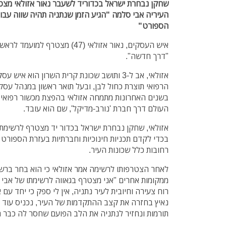
שחקן נבחרת ישראל בכדוריד לשעבר נאור אזולאי מצ
העיריה אבי סלמה "הגיע הזמן שנתניה תהיה שווה עבור
הספורט"
איש העסקים, נאור אזולאי (47) מצט
"דרך חדשה".
אזולאי, אב ל-3 ותושב שכונת קרית השרון הוא 
הרפואי תוצרת כחול לבן, ובעל תואר ראשון במנהל עסק
בשנים האחרונות מתמחה אזולאי בהפצת מכשור רפואי וב
העולם דרך חברת 'נורב-מדיקל', שם הוא עובד.
אזולאי, שחקן נבחרת ישראל בכדור יד מצטרף לרשימת
בכדי לקדם תכניות חינוכיות וחברתיות בעזרת הספורט 
רחובות כלל שכונות העיר.
לאחר הצטרפותו לרשימה אמר אזולאי כי הוא בחר ברש
ממקומות אחרים "אני מצטרף בגאווה לרשימתו של אבי 
רוח צעירה וחיובית לעיר נתניה, אין לי ספק כי יחד עם
נאיץ בחזרה את קצב ההתקדמות של העיר, נכניס עוד י
תורמות ונחזיר לנתניה את הלב הפועם שחסר לה כבר ה