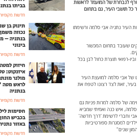
טרף לנבחרת של המועמד לראשות
בביתו בנתני
 כל תושבי העיר, גם בתחום
חדשות מקומיות
תינוק בן שנ
רף למועמד לראשות העיר נתניה אבי סלמה ורשימתו
נכווה משמן
בנתניה – מ
בינוני
איש עסקים שעובד בתחום המכשור
ים.
חדשות מקומיות
יו-רפואי תוצרת כחול לבן בכל
חיזוק למטה
איזנקוט: טל
ו של אבי סלמה למועצת העיר
מולנר מונת
לראש מטה 
בעיר, זאת לצד רצונו לטפח את
בנתניה
חדשות מקומיות
ימה של סלמה למרות פניות גם
סלמה, איש כנה ואמיתי שמביא
חסימות ליל
 אבי וחברי לרשימת 'דרך חדשה'
בכביש החוף
לדים למסגרות ספורטיביות
באזור נתניה
מון שנים"
חדשות מקומיות