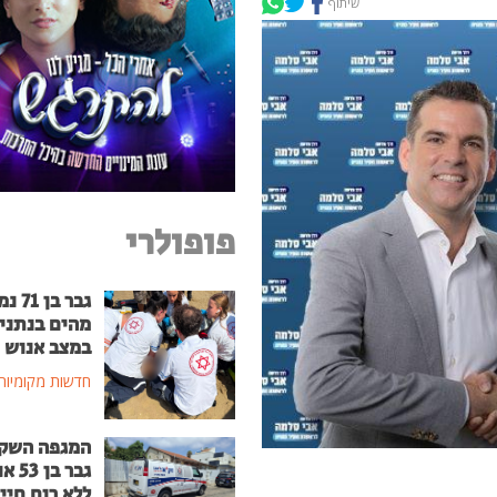
שיתוף
פופולרי
גבר בן
מהים בנתני
במצב אנוש
חדשות מקומיות
המגפה השק
גבר בן
ללא רוח חיי