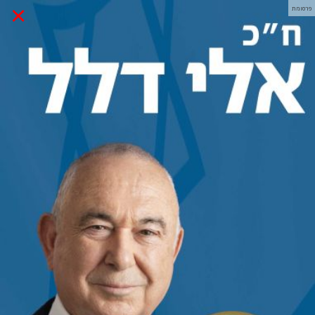
×
פרסומת