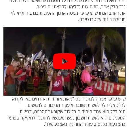
וח"כ לשעבר רחל עזריה שדיברה על הסכנה שבשיסוי חלק מהעם
נגד חלק אחר, בתום צום גדליהו ולקראת יום כיפור.
את הערב הנחו שוש ערער ממטה ארגון ההפגנות בנתניה וליזי לוי
מובילת בונות אלטרנטיבה.
שוש ערער אמרה לנתניה נט "מאות אזרחיות ואזרחים באו לקרוא
לח"כ אלי דלל לעשות תשובה ולעבור מדיבורים למעשים.
ח"כ דלל הוא אחד היחידים בליכוד שקורא להסכמה, דרישת
המפגינים היא לעשות חשבון נפש ומעכשיו להתנגד לחקיקה בפועל
בהצבעות בכנסת. עתיד המדינה באצבע שלו".