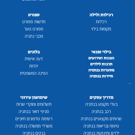
רכילות ולילה
ספורט
רכילות
חדשות ספורט
מקומות בילוי
ספורט נוער
מכבי נתניה
בילוי ופנאי
בלוגים
הצגות ואירועים
דעה אישית
תרבות לילדים
יהדות
מסעדות בנתניה
הפינה המשפטית
תיירות בנתניה
...
מדריך עסקים
שימושון עירוני
בעלי מקצוע בנתניה
תשלומים ומוקדי שרות
רכב בנתניה
סניפי דואר בנתניה
שרותים מקצועיים בנתניה
רשימת טלפונים חיוניים
טיפוח ובריאות בנתניה
משרדי ממשלה בנתניה
ילדים ותינוקות בנתניה
בנקים בנתניה