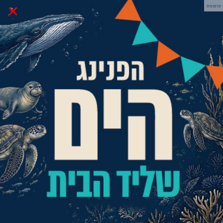
×
פרסומת