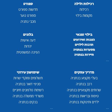
רכילות ולילה
ספורט
רכילות
חדשות ספורט
מקומות בילוי
ספורט נוער
מכבי נתניה
בילוי ופנאי
בלוגים
הצגות ואירועים
דעה אישית
תרבות לילדים
יהדות
מסעדות בנתניה
הפינה המשפטית
תיירות בנתניה
...
מדריך עסקים
שימושון עירוני
בעלי מקצוע בנתניה
תשלומים ומוקדי שרות
רכב בנתניה
סניפי דואר בנתניה
שרותים מקצועיים בנתניה
רשימת טלפונים חיוניים
טיפוח ובריאות בנתניה
משרדי ממשלה בנתניה
ילדים ותינוקות בנתניה
בנקים בנתניה
...
...