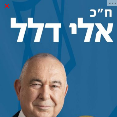
×
פרסומת