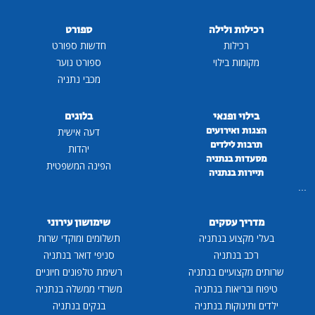
רכילות ולילה
ספורט
רכילות
חדשות ספורט
מקומות בילוי
ספורט נוער
מכבי נתניה
בילוי ופנאי
בלוגים
הצגות ואירועים
דעה אישית
תרבות לילדים
יהדות
מסעדות בנתניה
הפינה המשפטית
תיירות בנתניה
...
מדריך עסקים
שימושון עירוני
בעלי מקצוע בנתניה
תשלומים ומוקדי שרות
רכב בנתניה
סניפי דואר בנתניה
שרותים מקצועיים בנתניה
רשימת טלפונים חיוניים
טיפוח ובריאות בנתניה
משרדי ממשלה בנתניה
ילדים ותינוקות בנתניה
בנקים בנתניה