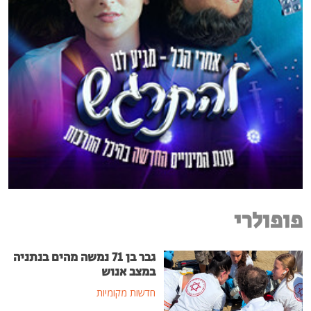
פופולרי
גבר בן 71 נמשה מהים בנתניה
במצב אנוש
חדשות מקומיות