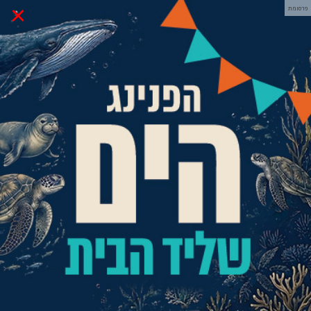
×
פרסומת