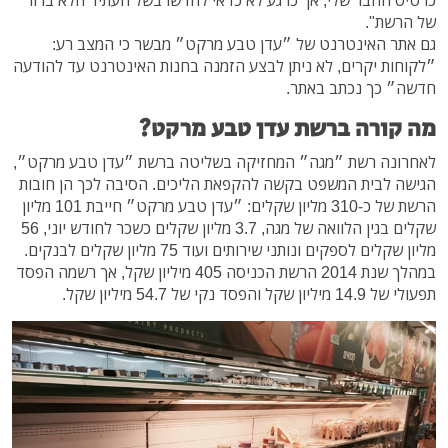
כרטיס החבר שלי, אך כרגע לא כדאי לחדשו בשל העתיד הלא ברור
של הרשת".
גם אתר האינטרנט של ״עדן טבע מרקט״ מבשר כי המצב רע:
״לקוחות יקרים, לא ניתן לבצע הזמנה בחנות האינטרנט עד להודעה
חדשה״ כך נכתב באתר.
מה קורה ברשת עדן טבע מרקט?
לאחרונה רשת ״מגה״ המחזיקה בשליטה ברשת ״עדן טבע מרקט״,
הגישה לבית המשפט בקשה להקפאת הליכים. הסיבה לכך הן חובות
הרשת של כ-310 מליון שקלים: ״עדן טבע מרקט״ חייבת 101 מליון
שקלים בגין הלוואה של מגה, 3.7 מליון שקלים כשכר לחודש יוני, 56
מליון שקלים לספקים ונותני שירותים ועוד 75 מליון שקלים לבנקים.
במהלך שנת 2014 הרשת הכניסה 405 מיליון שקל, אך רשמה הפסד
תפעולי של 14.9 מיליון שקל והפסד נקי של 54.7 מיליון שקל.