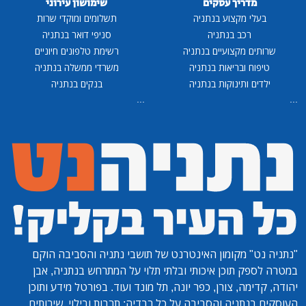
מדריך עסקים
שימושון עירוני
בעלי מקצוע בנתניה
תשלומים ומוקדי שרות
רכב בנתניה
סניפי דואר בנתניה
שרותים מקצועיים בנתניה
רשימת טלפונים חיוניים
טיפוח ובריאות בנתניה
משרדי ממשלה בנתניה
ילדים ותינוקות בנתניה
בנקים בנתניה
...
...
"נתניה נט"
מקומון האינטרנט של תושבי נתניה והסביבה הוקם
במטרה לספק תוכן איכותי ובלתי תלוי על המתרחש בנתניה, אבן
יהודה, קדימה, צורן, כפר יונה, תל מונד ועוד. בפורטל מידע ותוכן
העוסקים בנתניה והסביבה על כל רבדיה: תרבות ובילוי, שירותים