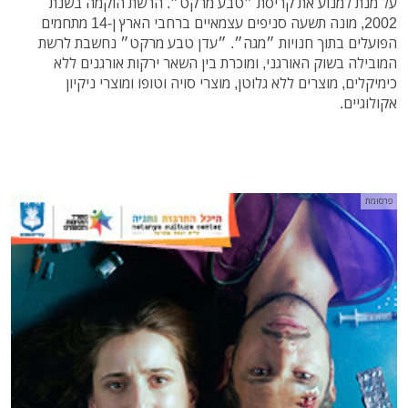
על מנת למנוע את קריסת ״טבע מרקט״. הרשת הוקמה בשנת
2002, מונה תשעה סניפים עצמאיים ברחבי הארץ ן-14 מתחמים
הפועלים בתוך חנויות ״מגה״. ״עדן טבע מרקט״ נחשבת לרשת
המובילה בשוק האורגני, ומוכרת בין השאר ירקות אורגנים ללא
כימיקלים, מוצרים ללא גלוטן, מוצרי סויה וטופו ומוצרי ניקיון
אקולוגיים.
פרסומת