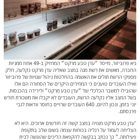
גיא פרוביזור, מייסד ״עדן טבע מרקט״ המחזיק ב-49 אחוז ממניות
החברה, מאשים את רשת מגה במצב שאליה עדן מרקט נקלעה, חלק
מספקי הרשת תולים את האשמה בהחלטות ניהול שגויות של פרוביזור
ואילו העובדים טוענים כי המחירים היקרים של הסחורה הם אלו
שהובילו למשבר הכלכלי של ״עדן טבע מרקט״ ולירידה בהכנסות.
בשל המצב אליו נקלעה הרשת, העובדים לא יקבלו את משכורת חודש
יוני בזמן, ונכון להיום, 640 העובדים שרויים בחוסר וודאות לגבי
פרנסתם.
"עדן טבע מרקט מצויה במצב קשה זה חודשים ארוכים. היא לא
הצליחה לעמוד על רגליה בכוחות עצמה בשום שלב בתקופת
פעילותה.״ כך נכתב בבקשה להקפאת הליכים שהוגשה לבית