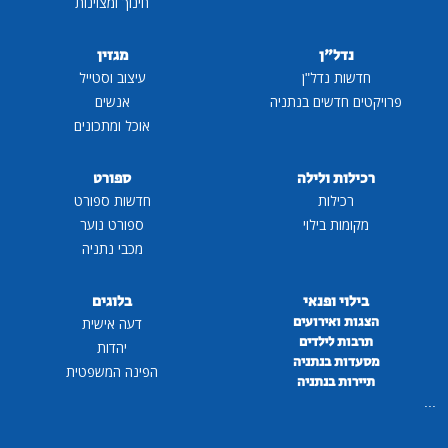
חינוך ומצוינות
נדל"ן
מגזין
חדשות נדל"ן
עיצוב וסטייל
פרויקטים חדשים בנתניה
אנשים
אוכל ומתכונים
רכילות ולילה
ספורט
רכילות
חדשות ספורט
מקומות בילוי
ספורט נוער
מכבי נתניה
בילוי ופנאי
בלוגים
הצגות ואירועים
דעה אישית
תרבות לילדים
יהדות
מסעדות בנתניה
הפינה המשפטית
תיירות בנתניה
...