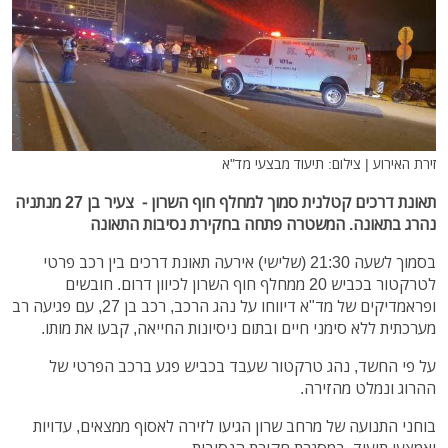
זירת האירוע | צילום: תיעוד מבצעי מד"א
תאונת דרכים קטלנית סמוך למחלף חוף השרון - צעיר בן 27 מנתניה
נהרג בתאונה. המשטרה פתחה בחקירת נסיבות התאונה
בסמוך לשעה 21:30 (שלישי) אירעה תאונת דרכים בין רכב פרטי
לטרקטור בכביש 20 ממחלף חוף השרון לכיוון דרום. חובשים
ופראמדיקים של מד"א דיווחו על נהג הרכב, רכב בן 27, עם פגיעה רב
מערכתית ללא סימני חיים ובתום ניסיונות החייאה, קבעו את מותו.
על פי החשד, נהג טרקטור שעבד בכביש פגע ברכב הפרטי של
ההרוג ונמלט מהזירה.
בוחני התנועה של מרחב שרון הגיעו לזירה לאסוף ממצאים, עדויות
ואמצעי תיעוד, במסגרת חקירת הנסיבות.