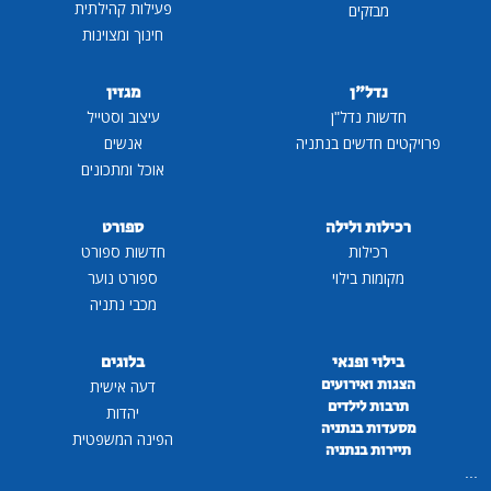
פעילות קהילתית
מבזקים
חינוך ומצוינות
נדל"ן
מגזין
חדשות נדל"ן
עיצוב וסטייל
פרויקטים חדשים בנתניה
אנשים
אוכל ומתכונים
רכילות ולילה
ספורט
רכילות
חדשות ספורט
מקומות בילוי
ספורט נוער
מכבי נתניה
בילוי ופנאי
בלוגים
הצגות ואירועים
דעה אישית
תרבות לילדים
יהדות
מסעדות בנתניה
הפינה המשפטית
תיירות בנתניה
...