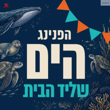
×
פרסומת