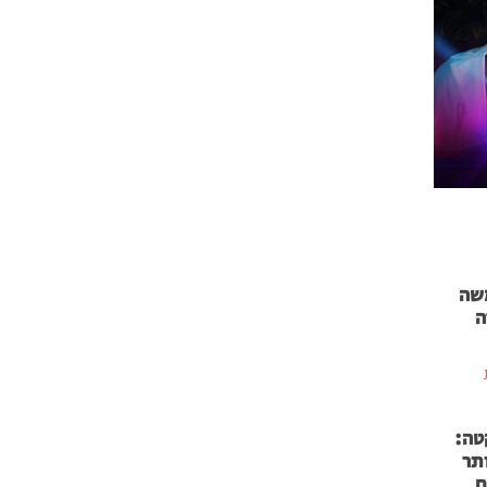
 71 נמשה
ה
טה:
 53 אותר
ם