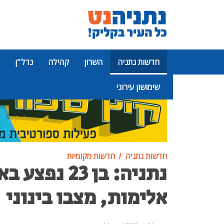
חדשות נתניה
השרון
קהילה
נדל"ן
שימושון עירוני
פרסומת
חדשות נתניה
חדשות מקומיות
נתניה: בן 23 נפצ
אלימות, מצבו בינוני