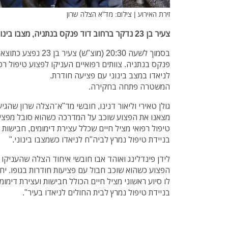
זירת האירוע | צילום: מד"א הצלה שרון
צעיר בן 23 נדקר ברחוב דוד פנקס בנתניה, מצבו בינוני. הרקע לאירוע פלילי
בסמוך לשעה 20:30 (מוצ"ש
פנקס בנתניה. צוותים רפואיים העניקו לפצוע טיפול רפוא
לניאדו במצב בינוני עם פציעה חודרת.
המשטרה פתחה בחקירה.
גולן טאירי וליאור דנינו, חובשי מד"א־הצלה שרון שהגי
מצאנו את הפצוע שוכב על המדרכה כשהוא סובל מפציעו
טיפול רפואי מציל חיים שכלל עצירת דימומים, חבישות 
בניידת טיפול נמרץ לביה"ח לניאדו כשמצבו בינוני."
לידן פינדלינג ואוהד אבו חובשי איחוד הצלה שהעניקו ס
הפצוע כשהוא שוכב חבול עם פציעות חודרות בגופו. י
לו סיוע ראשוני מציל חיים הכולל חבישות ועצירת דימומ
בניידת טיפול נמרץ לבית החולים לניאדו בעיר".