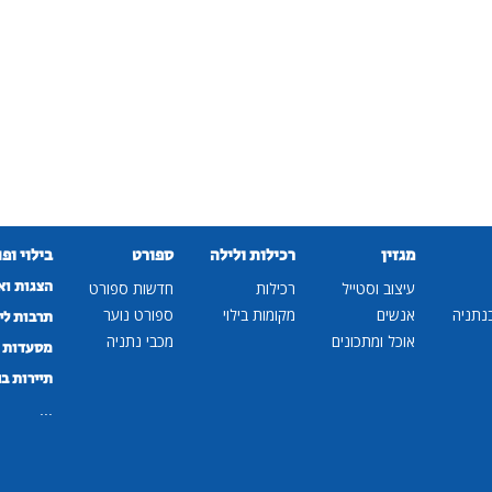
מגזין
רכילות ולילה
ספורט
בילוי ופ
הצגות וא
עיצוב וסטייל
רכילות
חדשות ספורט
נתניה
אנשים
מקומות בילוי
ספורט נוער
תרבות לי
אוכל ומתכונים
מכבי נתניה
מסעדות ב
תיירות ב
...