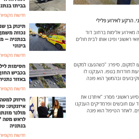
בביתו בנתני
חדשות מקומיות
תינוק בן שנ
נכווה משמן
) צעיר בן 23 נפצע כתוצאה מאירוע אלימות ברחוב דוד
בנתניה – מ
י ראשוני ופינו אותו לבית חולים
בינוני
חדשות מקומיות
עו למקום, סיפרו: "כשהגענו למקום
חסימות ליל
ת חודרות בגופו. הענקנו לו
בכביש החוף
וקיבועים ובהמשך הוא פונה
באזור נתניה
חדשות מקומיות
יוע ראשוני מסרו: "איתרנו את
חיזוק למטה
חד עם חובשים ופרמדיקים הענקנו
איזנקוט: טל
ים. לאחר הטיפול הוא פונה
מולנר מונת
לראש מטה 
בנתניה
חדשות מקומיות