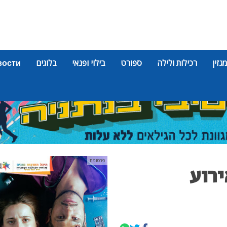
מגזין
רכילות ולילה
ספורט
בילוי ופנאי
בלוגים
вости
פרסומת
ע באירוע