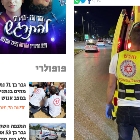
שיתוף
פופולרי
גבר בן
מהים בנתני
במצב אנוש
חדשות מקומיות
המגפה השק
גבר בן
ללא רוח חיי