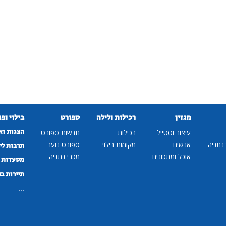
מגזין
רכילות ולילה
ספורט
בילוי ופ
הצגות וא
עיצוב וסטייל
רכילות
חדשות ספורט
נתניה
אנשים
מקומות בילוי
ספורט נוער
תרבות לי
אוכל ומתכונים
מכבי נתניה
מסעדות ב
תיירות ב
...