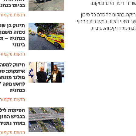
רידי רימון הלם במקום.
בביתו בנתני
ריקה במקום להסרת כל סיכון
חדשות מקומיות
 מיצוי ראיות במעבדות הזיהוי
תינוק בן שנ
חינת הרקע והנסיבות.
נכווה משמן
בנתניה – מ
בינוני
חדשות מקומיות
חיזוק למטה
איזנקוט: טל
מולנר מונת
לראש מטה 
בנתניה
חדשות מקומיות
חסימות ליל
בכביש החוף
באזור נתניה
חדשות מקומיות