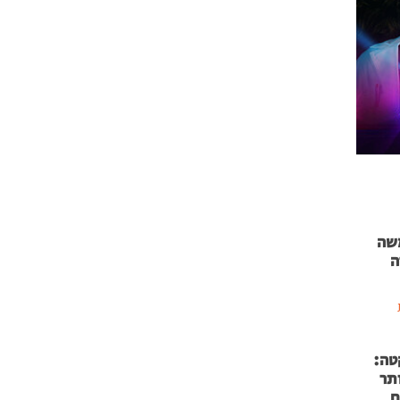
 71 נמשה
ה
טה:
 53 אותר
ם