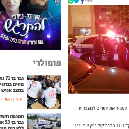
שיתוף
פופולרי
גבר בן
מהים בנתני
במצב אנוש
חדשות מקומיות
 העביר את הפריט למעבדות
המגפה השק
גבר בן
המשטרה פתחה הלילה בחקירה, עם קבלת דיווח במוקד 100 בדבר קול נפץ שנשמע
ללא רוח חיי