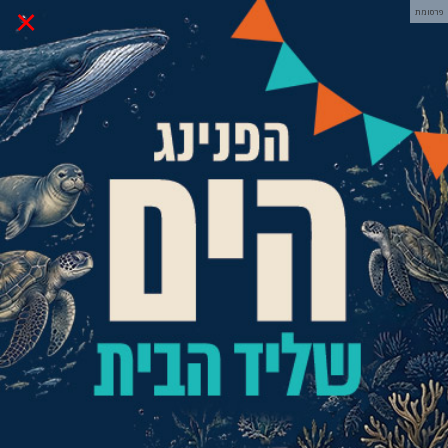
×
פרסומת