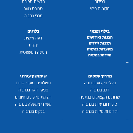
רכילות
חדשות ספורט
מקומות בילוי
ספורט נוער
מכבי נתניה
בילוי ופנאי
בלוגים
הצגות ואירועים
דעה אישית
תרבות לילדים
יהדות
מסעדות בנתניה
הפינה המשפטית
תיירות בנתניה
...
מדריך עסקים
שימושון עירוני
בעלי מקצוע בנתניה
תשלומים ומוקדי שרות
רכב בנתניה
סניפי דואר בנתניה
שרותים מקצועיים בנתניה
רשימת טלפונים חיוניים
טיפוח ובריאות בנתניה
משרדי ממשלה בנתניה
ילדים ותינוקות בנתניה
בנקים בנתניה
...
...