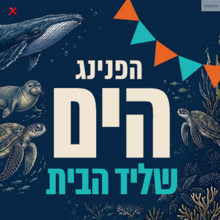
×
פרסומת