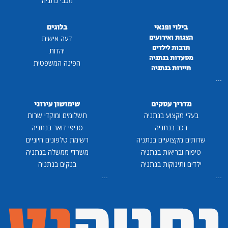
מכבי נתניה
בילוי ופנאי
בלוגים
הצגות ואירועים
דעה אישית
תרבות לילדים
יהדות
מסעדות בנתניה
הפינה המשפטית
תיירות בנתניה
...
מדריך עסקים
שימושון עירוני
בעלי מקצוע בנתניה
תשלומים ומוקדי שרות
רכב בנתניה
סניפי דואר בנתניה
שרותים מקצועיים בנתניה
רשימת טלפונים חיוניים
טיפוח ובריאות בנתניה
משרדי ממשלה בנתניה
ילדים ותינוקות בנתניה
בנקים בנתניה
...
...