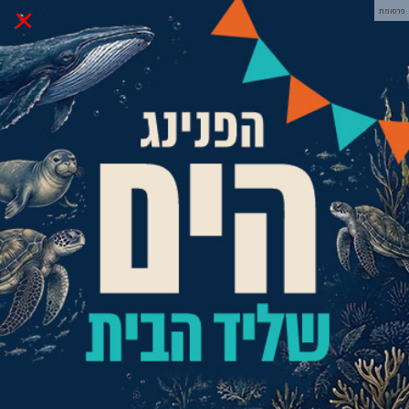
×
פרסומת