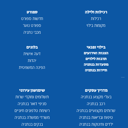
רכילות ולילה
ספורט
רכילות
חדשות ספורט
מקומות בילוי
ספורט נוער
מכבי נתניה
בילוי ופנאי
בלוגים
הצגות ואירועים
דעה אישית
תרבות לילדים
יהדות
מסעדות בנתניה
הפינה המשפטית
תיירות בנתניה
...
מדריך עסקים
שימושון עירוני
בעלי מקצוע בנתניה
תשלומים ומוקדי שרות
רכב בנתניה
סניפי דואר בנתניה
שרותים מקצועיים בנתניה
רשימת טלפונים חיוניים
טיפוח ובריאות בנתניה
משרדי ממשלה בנתניה
ילדים ותינוקות בנתניה
בנקים בנתניה