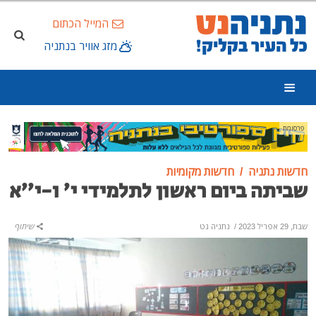
המייל הכתום
מזג אוויר בנתניה
פרסומת
חדשות נתניה
חדשות מקומיות
שביתה ביום ראשון לתלמידי י’ ו-י’’א
שבת, 29 אפריל 2023
/
נתניה נט
שיתוף