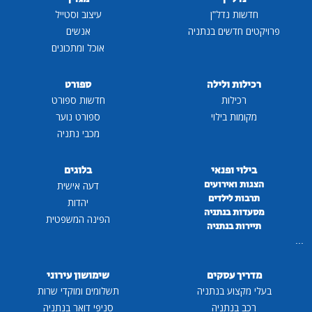
חדשות נדל"ן
עיצוב וסטייל
פרויקטים חדשים בנתניה
אנשים
אוכל ומתכונים
רכילות ולילה
ספורט
רכילות
חדשות ספורט
מקומות בילוי
ספורט נוער
מכבי נתניה
בילוי ופנאי
בלוגים
הצגות ואירועים
דעה אישית
תרבות לילדים
יהדות
מסעדות בנתניה
הפינה המשפטית
תיירות בנתניה
...
מדריך עסקים
שימושון עירוני
בעלי מקצוע בנתניה
תשלומים ומוקדי שרות
רכב בנתניה
סניפי דואר בנתניה