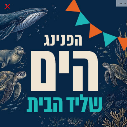
×
פרסומת