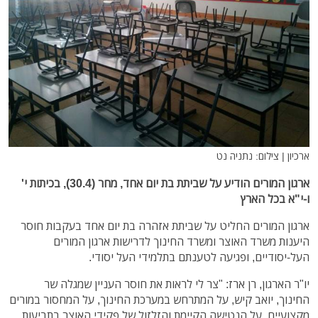
ארכיון | צילום: נתניה נט
ארגון המורים הודיע על שביתת בת יום אחד, מחר (30.4), בכיתות י'
ו-י"א בכל הארץ
ארגון המורים החליט על שביתת אזהרה בת יום אחד בעקבות חוסר
היענות משרד האוצר ומשרד החינוך לדרישות ארגון המורים
העל-יסודיים, ופגיעה לטענתם בתלמידי העל יסודי.
יו"ר הארגון, רן ארז: "צר לי לראות את חוסר העניין שמגלה שר
החינוך, יואב קיש, על המתרחש במערכת החינוך, על המחסור במורים
מקצועיים, על הנטישה הקיימת והזלזול של פקידי האוצר בתביעות