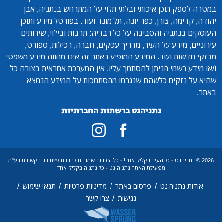
במטרה לספק תוכן איכותי ובלתי תלוי על המתרחש בנתניה, אבן
יהודה, קדימה, צורן, כפר יונה, תל מונד ועוד. בפורטל מידע ותוכן
העוסקים בנתניה והסביבה על כל רבדיה: תרבות ובילוי, שירותים
עירוניים, מידע על העיר, מדריך עסקים, חברה, רכילות, ספורט,
מבזקי חדשות ועוד. המידע המופיע באתר זה אינו מהווה מידע משפטי
ו/או מידע רשמי הניתן להסתמך עליו. אין המערכת אחראית בצורה כל
שהיא על נזקים כלשהם שנגרמו מהסתמכות על המידע הנמצא
באתר.
נתניהנט ברשתות החברתיות
2026 © נתניהנט - כל העיר בקליק אחד! - כל הזכויות שמורות לחברת לשם בר תקשורת בע"מ
מפעילת האתר נתניה נט - כל נתניה בקליק אחד
/
/
/
/
אודות נתניה נט
פרסום באתר
מדיניות פרטיות
תנאי שימוש
/
נגישות
צרו קשר