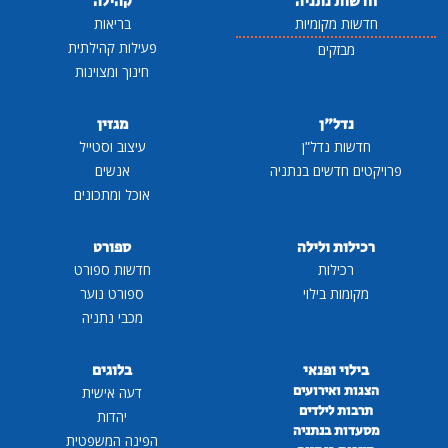
חדשות נתניה
קהילה
חדשות מקומיות
בריאות
פעילות קהילתית
מבזקים
חינוך ומצוינות
נדל"ן
מגזין
חדשות נדל"ן
עיצוב וסטייל
פרויקטים חדשים בנתניה
אנשים
אוכל ומתכונים
רכילות ולילה
ספורט
רכילות
חדשות ספורט
מקומות בילוי
ספורט נוער
מכבי נתניה
בילוי ופנאי
בלוגים
הצגות ואירועים
דעה אישית
תרבות לילדים
יהדות
מסעדות בנתניה
הפינה המשפטית