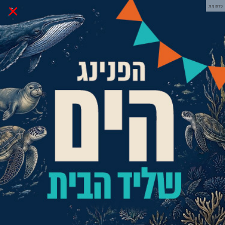
×
פרסומת