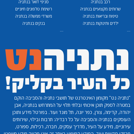
רכב בנתניה
סניפי דואר בנתניה
שרותים מקצועיים בנתניה
רשימת טלפונים חיוניים
טיפוח ובריאות בנתניה
משרדי ממשלה בנתניה
ילדים ותינוקות בנתניה
בנקים בנתניה
...
...
"נתניה נט"
מקומון האינטרנט של תושבי נתניה והסביבה הוקם
במטרה לספק תוכן איכותי ובלתי תלוי על המתרחש בנתניה, אבן
יהודה, קדימה, צורן, כפר יונה, תל מונד ועוד. בפורטל מידע ותוכן
העוסקים בנתניה והסביבה על כל רבדיה: תרבות ובילוי, שירותים
עירוניים, מידע על העיר, מדריך עסקים, חברה, רכילות, ספורט,
מבזקי חדשות ועוד. המידע המופיע באתר זה אינו מהווה מידע משפטי