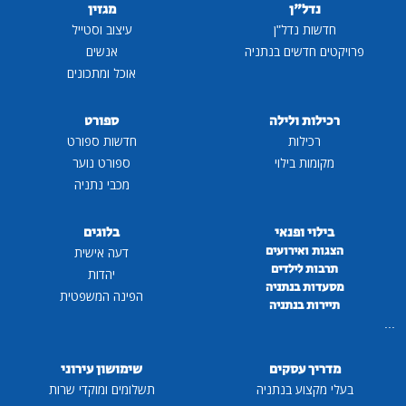
נדל"ן
מגזין
חדשות נדל"ן
עיצוב וסטייל
פרויקטים חדשים בנתניה
אנשים
אוכל ומתכונים
רכילות ולילה
ספורט
רכילות
חדשות ספורט
מקומות בילוי
ספורט נוער
מכבי נתניה
בילוי ופנאי
בלוגים
הצגות ואירועים
דעה אישית
תרבות לילדים
יהדות
מסעדות בנתניה
הפינה המשפטית
תיירות בנתניה
...
מדריך עסקים
שימושון עירוני
בעלי מקצוע בנתניה
תשלומים ומוקדי שרות