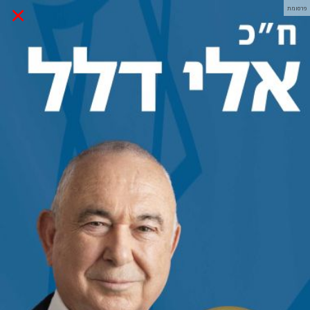
×
פרסומת