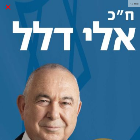
×
פרסומת