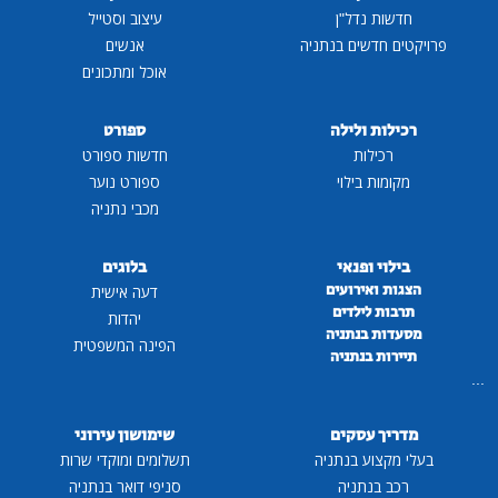
חדשות נדל"ן
עיצוב וסטייל
פרויקטים חדשים בנתניה
אנשים
אוכל ומתכונים
רכילות ולילה
ספורט
רכילות
חדשות ספורט
מקומות בילוי
ספורט נוער
מכבי נתניה
בילוי ופנאי
בלוגים
הצגות ואירועים
דעה אישית
תרבות לילדים
יהדות
מסעדות בנתניה
הפינה המשפטית
תיירות בנתניה
...
מדריך עסקים
שימושון עירוני
בעלי מקצוע בנתניה
תשלומים ומוקדי שרות
רכב בנתניה
סניפי דואר בנתניה