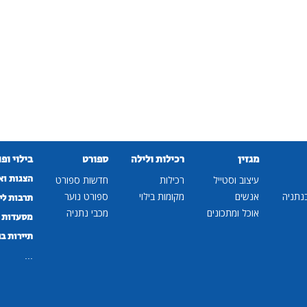
מגזין
רכילות ולילה
ספורט
בילוי ופ
הצגות וא
עיצוב וסטייל
רכילות
חדשות ספורט
נתניה
אנשים
מקומות בילוי
ספורט נוער
תרבות לי
אוכל ומתכונים
מכבי נתניה
מסעדות ב
תיירות ב
...