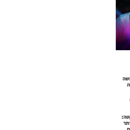
 71 נמשה
ה
טה:
 53 אותר
ם