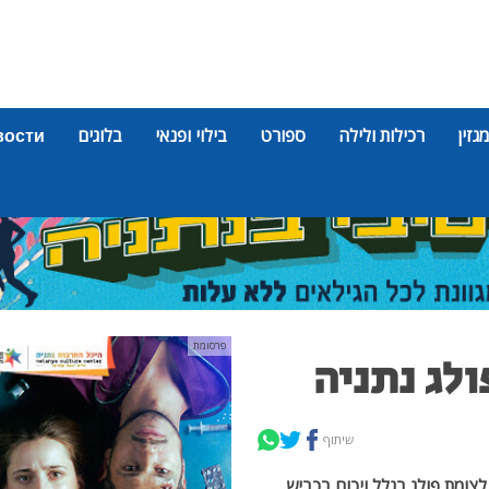
מגזין
רכילות ולילה
ספורט
בילוי ופנאי
בלוגים
вости
פרסומת
ולג נתניה
שיתוף
צומת פולג בגלל ויכוח בכביש.